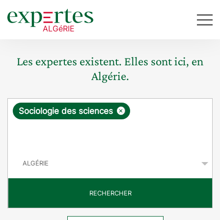
Les expertes existent. Elles sont ici, en
Algérie.
R
×
Sociologie des sciences
e
q
P
u
a
y
ê
s
t
RECHERCHER
e