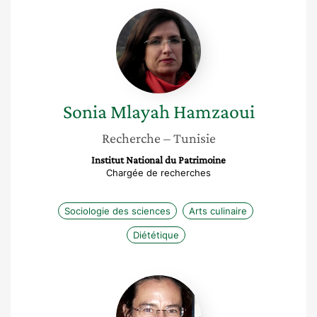
Sonia
Mlayah
Hamzaoui
Sonia
Mlayah Hamzaoui
Recherche
– Tunisie
Institut National du Patrimoine
Chargée de recherches
Sociologie des sciences
Arts culinaire
Diététique
Jules
Falquet