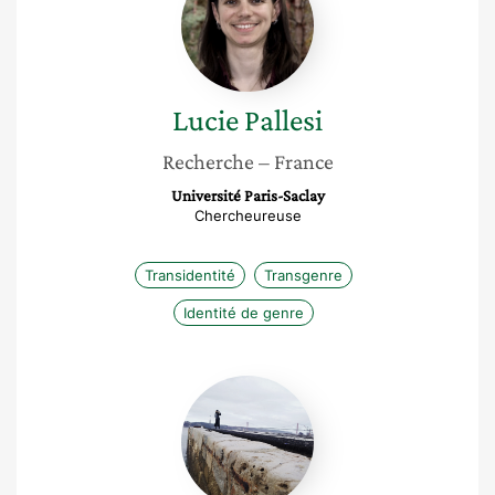
Lucie
Pallesi
Recherche
– France
Université Paris-Saclay
Chercheureuse
Transidentité
Transgenre
Identité de genre
Marie-
Alix
Molinié-
Andlauer