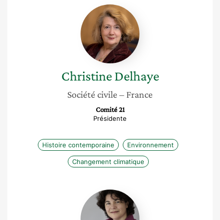
Christine
Delhaye
Christine
Delhaye
Société civile
– France
Comité 21
Présidente
Histoire contemporaine
Environnement
Changement climatique
Caroline
Gans
Combe