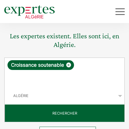
Les expertes existent. Elles sont ici, en
Algérie.
R
×
Croissance soutenable
e
q
P
u
a
y
ê
s
t
RECHERCHER
e