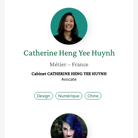
Catherine
Heng
Yee
Huynh
Catherine Heng Yee
Huynh
Métier
– France
Cabinet CATHERINE HENG YEE HUYNH
Avocate
Design
Numérique
Chine
Mylène
Frogé