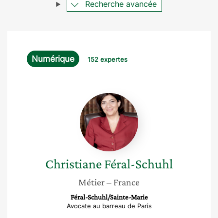
Recherche avancée
Numérique
152 expertes
Christiane
Féral-
Schuhl
Christiane
Féral-Schuhl
Métier
– France
Féral-Schuhl/Sainte-Marie
Avocate au barreau de Paris