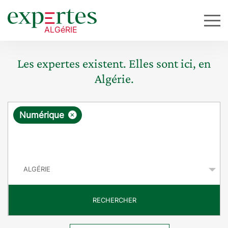
Les expertes existent. Elles sont ici, en
Algérie.
R
×
Numérique
e
q
P
u
a
y
ê
s
t
RECHERCHER
e