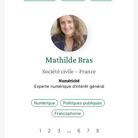
Mathilde
Bras
Mathilde
Bras
Société civile
– France
Numéricité
Experte numérique d’intérêt général
Numérique
Politiques publiques
Francophonie
1
2
3
…
6
7
8