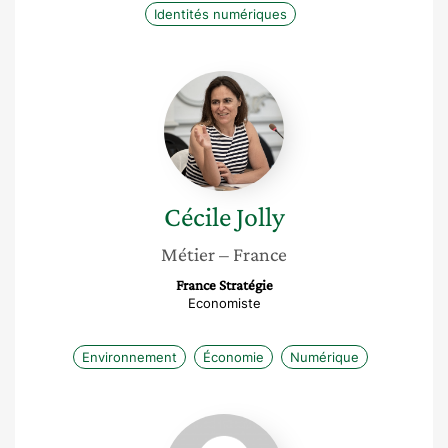
Identités numériques
Cécile
Jolly
Cécile
Jolly
Métier
– France
France Stratégie
Economiste
Environnement
Économie
Numérique
Florence
Andreacola