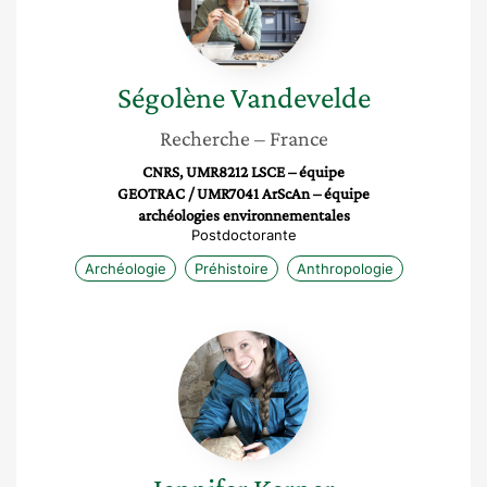
Ségolène
Vandevelde
Recherche
– France
CNRS, UMR8212 LSCE – équipe
GEOTRAC / UMR7041 ArScAn – équipe
archéologies environnementales
Postdoctorante
Archéologie
Préhistoire
Anthropologie
Jennifer
Kerner