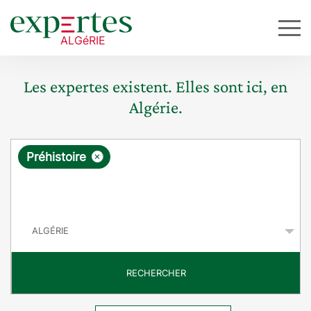
Les expertes existent. Elles sont ici, en
Algérie.
R
×
Préhistoire
e
q
P
u
a
y
ê
s
t
RECHERCHER
e