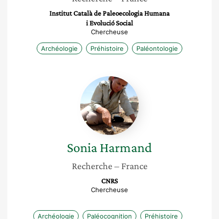
Institut Català de Paleoecologia Humana
i Evolució Social
Chercheuse
Archéologie
Préhistoire
Paléontologie
Sonia
Harmand
Sonia
Harmand
Recherche
– France
CNRS
Chercheuse
Archéologie
Paléocognition
Préhistoire