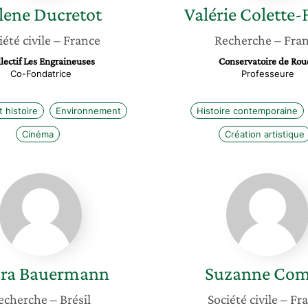
lene
Ducretot
Valérie
Colette-F
iété civile
– France
Recherche
– Fra
lectif Les Engraineuses
Conservatoire de Rou
Co-Fondatrice
Professeure
 histoire
Environnement
Histoire contemporaine
Cinéma
Création artistique
Laura
Suzann
Bauermann
Combo
ra
Bauermann
Suzanne
Com
echerche
– Brésil
Société civile
– Fr