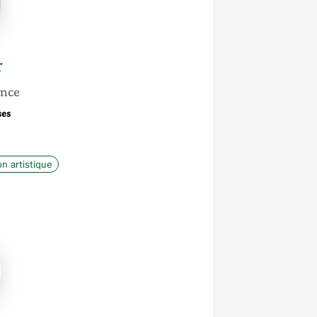
r
ance
ses
on artistique
-