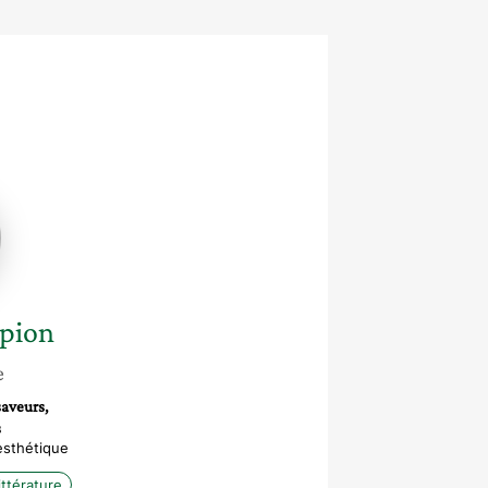
e
on
pion
e
saveurs,
s
esthétique
ittérature