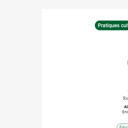
Pratiques cul
Re
Ai
En
Éduc