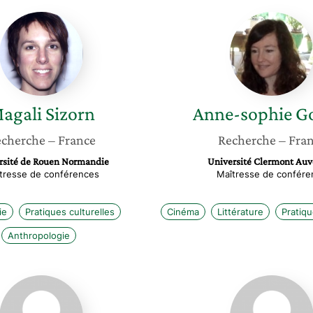
Magali
Anne-
Sizorn
sophie
Gomez
agali
Sizorn
Anne-sophie
G
cherche
– France
Recherche
– Fra
rsité de Rouen Normandie
Université Clermont Au
tresse de conférences
Maîtresse de confére
ie
Pratiques culturelles
Cinéma
Littérature
Pratiqu
Anthropologie
Florence
Cécile
Andreacola
Eloir