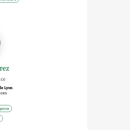
e
rez
nce
de Lyon
nces
genre
s