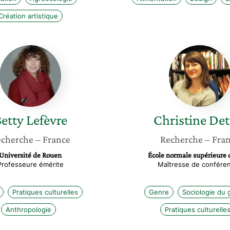
Création artistique
Betty
Christin
Lefèvre
Detrez
etty
Lefèvre
Christine
Det
cherche
– France
Recherche
– Fra
Université de Rouen
École normale supérieure 
Professeure émérite
Maîtresse de confére
Pratiques culturelles
Genre
Sociologie du 
Anthropologie
Pratiques culturelle