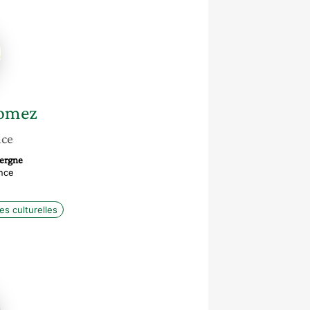
omez
nce
vergne
nce
es culturelles