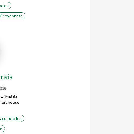
nales
Citoyenneté
-
rais
sie
 – Tunisie
chercheuse
 culturelles
le