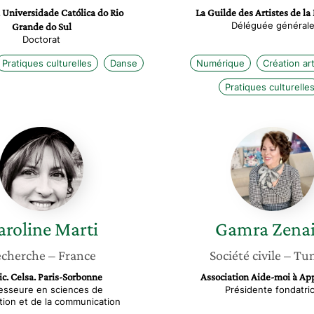
a Universidade Católica do Rio
La Guilde des Artistes de l
Déléguée général
Grande do Sul
Doctorat
Pratiques culturelles
Danse
Numérique
Création art
Pratiques culturelle
Caroline
Gamra
Marti
Zenaidi
aroline
Marti
Gamra
Zenai
cherche
– France
Société civile
– Tun
ic. Celsa. Paris-Sorbonne
Association Aide-moi à Ap
esseure en sciences de
Présidente fondatri
ation et de la communication