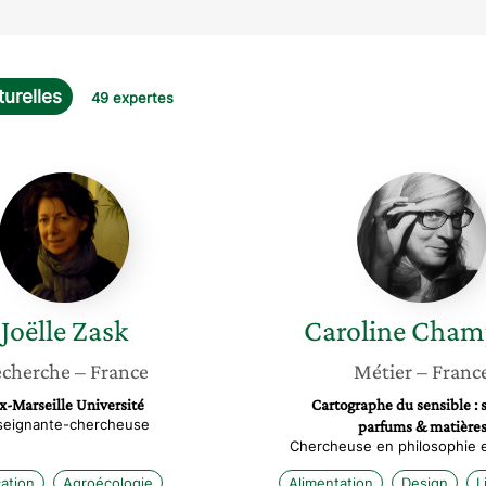
turelles
49 expertes
Joëlle
Carolin
Zask
Champi
Joëlle
Zask
Caroline
Cham
cherche
– France
Métier
– Franc
x-Marseille Université
Cartographe du sensible : 
seignante-chercheuse
parfums & matière
Chercheuse en philosophie 
ation
Agroécologie
Alimentation
Design
L