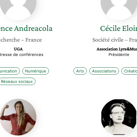
ence
Andreacola
Cécile
Eloi
cherche
– France
Société civile
– Fr
UGA
Association Lyre&Mu
tresse de conférences
Présidente
nication
Numérique
Arts
Associations
Créati
Réseaux sociaux
Solene
Valérie
Ducretot
Colette
Folliot