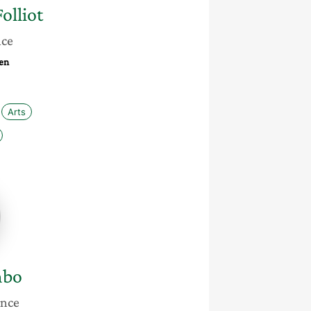
olliot
nce
en
Arts
e
bo
ance