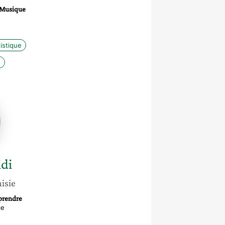
a Musique
e
istique
s
di
isie
prendre
ce