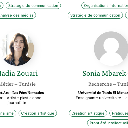
n
Stratégie de communication
Organisations internatio
nalyse des médias
Stratégie de communication
Nadia
Sonia
Zouari
Mbarek
rais
adia
Zouari
Sonia
Mbarek-
Métier
– Tunisie
Recherche
– Tuni
t Art – Les Fées Nomades
Université de Tunis El Manar
r – Artiste plasticienne –
Enseignante universitaire – 
journaliste
nalisme
Création artistique
Création artistique
Pratiques
Propriété intellectuel