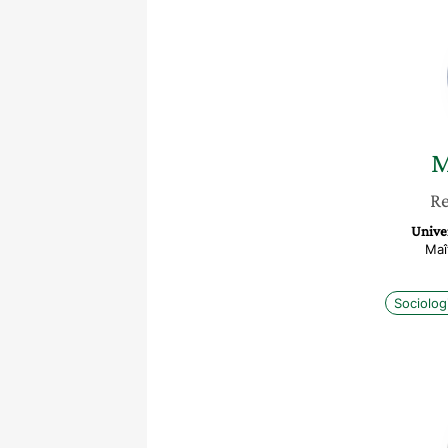
M
Re
Unive
Maî
Sociolog