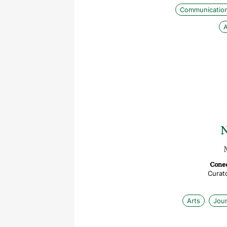
Communicatio
A
N
Conec
Curato
Arts
Jour