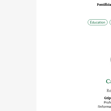
Pontifíci
Éducation
C
Re
Grip
Prof
l’inform