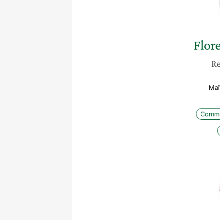
Flor
Re
Maî
Commu