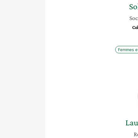
So
Soc
Col
Femmes et
Lau
R