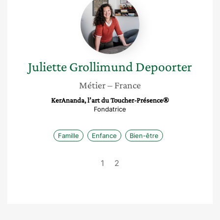
Grollimund
Depoorter
Juliette
Grollimund Depoorter
Métier
– France
KerAnanda, l’art du Toucher-Présence®
Fondatrice
Famille
Enfance
Bien-être
1
2