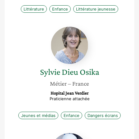
Littérature
Enfance
Littérature jeunesse
Sylvie
Dieu
Osika
Sylvie
Dieu Osika
Métier
– France
Hopital Jean Verdier
Praticienne attachée
Jeunes et médias
Enfance
Dangers écrans
Nesrine