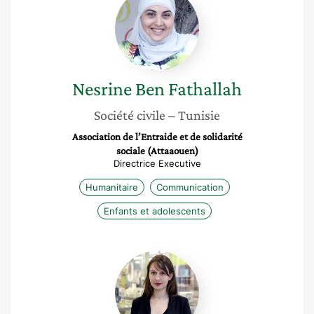
Ben
Fathallah
Nesrine
Ben Fathallah
Société civile
– Tunisie
Association de l’Entraide et de solidarité
sociale (Attaaouen)
Directrice Executive
Humanitaire
Communication
Enfants et adolescents
Elsa
Lorthe