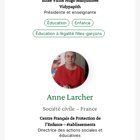
École Victor Hugo Manjushree
Vidypapith
Présidente et enseignante
Éducation
Enfance
Éducation à l’égalité filles-garçons
Anne
Larcher
Anne
Larcher
Société civile
– France
Centre Français de Protection de
l’Enfance – établissements
Directrice des actions sociales et
éducatives