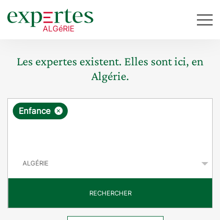
Les expertes existent. Elles sont ici, en
Algérie.
R
×
Enfance
e
q
P
u
a
y
ê
s
t
RECHERCHER
e