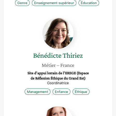
Genre
Enseignement supérieur
Éducation
Bénédicte
Thiriez
Bénédicte
Thiriez
Métier
– France
Site d’appui lorrain de l’EREGE (Espace
de Réflexion Éthique du Grand Est)
Coordinatrice
Management
Enfance
Éthique
Florence
Beuken