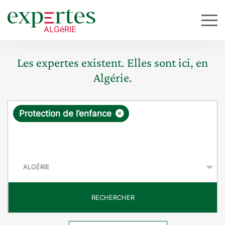
Les expertes existent. Elles sont ici, en
Algérie.
R
×
Protection de l’enfance
e
q
P
u
a
y
ê
s
t
RECHERCHER
e