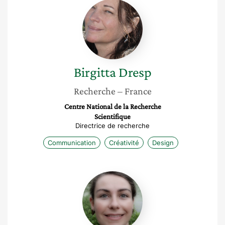
Birgitta
Dresp
Birgitta
Dresp
Recherche
– France
Centre National de la Recherche
Scientifique
Directrice de recherche
Communication
Créativité
Design
Léa
Pillette