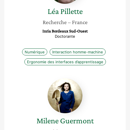
Léa
Pillette
Recherche
– France
Inria Bordeaux Sud-Ouest
Doctorante
Numérique
Interaction homme-machine
Ergonomie des interfaces d’apprentissage
Milene
Guermont
Milene
Guermont