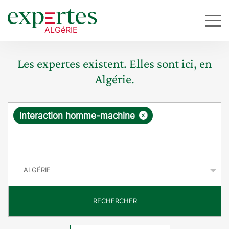
Les expertes existent. Elles sont ici, en
Algérie.
R
×
Interaction homme-machine
e
q
P
u
a
y
ê
s
t
RECHERCHER
e