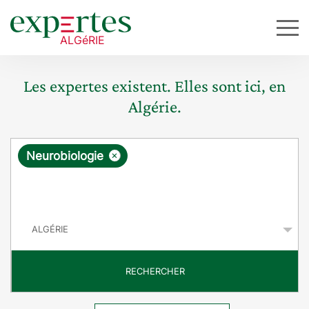
Les expertes existent. Elles sont ici, en
Algérie.
R
×
Neurobiologie
e
q
P
u
a
y
ê
s
t
RECHERCHER
e