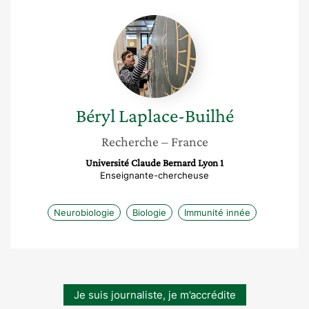
Béryl
Laplace-
Builhé
Béryl
Laplace-Builhé
Recherche
– France
Université Claude Bernard Lyon 1
Enseignante-chercheuse
Neurobiologie
Biologie
Immunité innée
Je suis journaliste, je m’accrédite