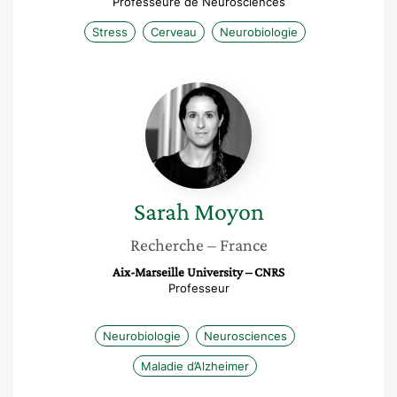
Professeure de Neurosciences
Stress
Cerveau
Neurobiologie
Sarah
Moyon
Sarah
Moyon
Recherche
– France
Aix-Marseille University – CNRS
Professeur
Neurobiologie
Neurosciences
Maladie d’Alzheimer