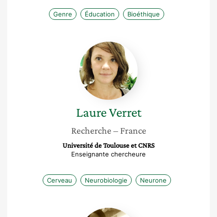
Genre
Éducation
Bioéthique
Laure
Verret
Laure
Verret
Recherche
– France
Université de Toulouse et CNRS
Enseignante chercheure
Cerveau
Neurobiologie
Neurone
Julie