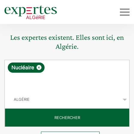
Les expertes existent. Elles sont ici, en
Algérie.
R
×
Nucléaire
e
q
P
u
a
y
ê
s
t
RECHERCHER
e