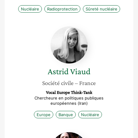
Nucléaire
Radioprotection
Sûreté nucléaire
Astrid
Viaud
Astrid
Viaud
Société civile
– France
Vocal Europe Think-Tank
Chercheure en politiques publiques
européennes (Iran)
Europe
Banque
Nucléaire
Christine