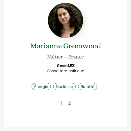
Marianne
Greenwood
Marianne
Greenwood
Métier
– France
GreenLEX
Conseillère politique
Énergie
Nucléaire
Ruralité
1
2