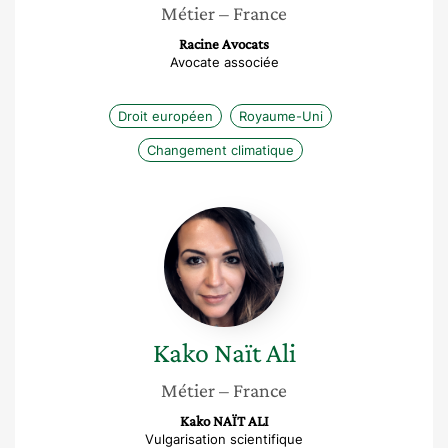
Métier
– France
Racine Avocats
Avocate associée
Droit européen
Royaume-Uni
Changement climatique
Kako
Naït
Ali
Kako
Naït Ali
Métier
– France
Kako NAÏT ALI
Vulgarisation scientifique