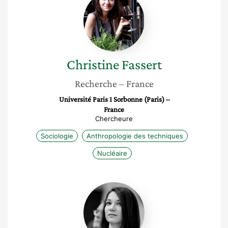
Fassert
Christine
Fassert
Recherche
– France
Université Paris 1 Sorbonne (Paris) –
France
Chercheure
Sociologie
Anthropologie des techniques
Nucléaire
Sophia
Majnoni
D’intignano