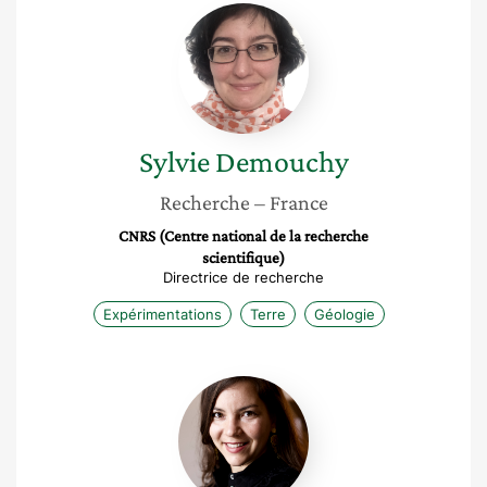
Sylvie
Demouchy
Sylvie
Demouchy
Recherche
– France
CNRS (Centre national de la recherche
scientifique)
Directrice de recherche
Expérimentations
Terre
Géologie
Alicia
Mâzouz