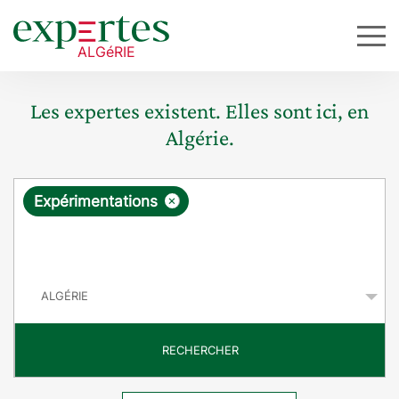
Les expertes existent. Elles sont ici, en
Algérie.
R
×
Expérimentations
e
q
P
u
a
y
ê
s
t
RECHERCHER
e