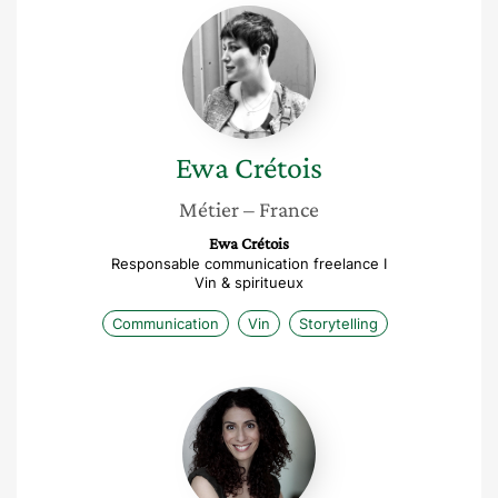
Ewa
Crétois
Ewa
Crétois
Métier
– France
Ewa Crétois
Responsable communication freelance I
Vin & spiritueux
Communication
Vin
Storytelling
Saphia
Larabi