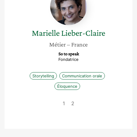
Claire
Marielle
Lieber-Claire
Métier
– France
So to speak
Fondatrice
Storytelling
Communication orale
Éloquence
1
2