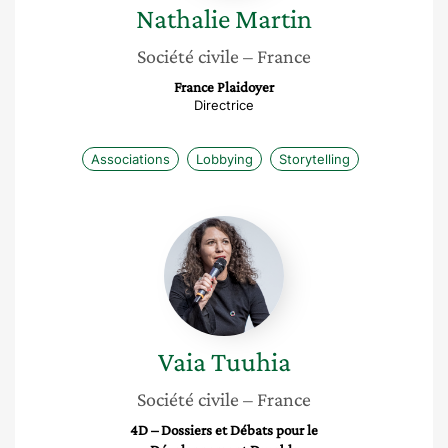
Nathalie
Martin
Société civile
– France
France Plaidoyer
Directrice
Associations
Lobbying
Storytelling
Vaia
Tuuhia
Vaia
Tuuhia
Société civile
– France
4D – Dossiers et Débats pour le