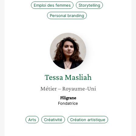
Emploi des femmes
Storytelling
Personal branding
Tessa
Masliah
Tessa
Masliah
Métier
– Royaume-Uni
Filigrane
Fondatrice
Arts
Créativité
Création artistique