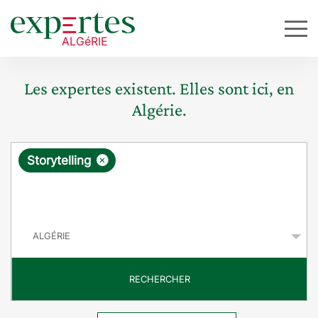
Les expertes existent. Elles sont ici, en
Algérie.
R
×
Storytelling
e
q
P
u
a
y
ê
s
t
RECHERCHER
e