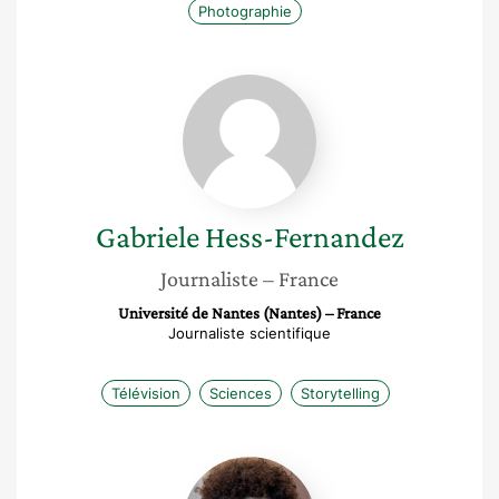
Photographie
Gabriele
Hess-
Fernandez
Gabriele
Hess-Fernandez
Journaliste
– France
Université de Nantes (Nantes) – France
Journaliste scientifique
Télévision
Sciences
Storytelling
Marielle
Lieber-