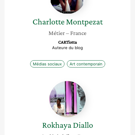
Charlotte
Montpezat
Métier
– France
CARTlotta
Auteure du blog
Médias sociaux
Art contemporain
Rokhaya
Diallo
Rokhaya
Diallo