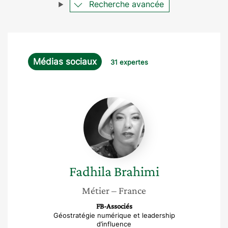
Recherche avancée
Médias sociaux
31 expertes
Fadhila
Brahimi
Fadhila
Brahimi
Métier
– France
FB-Associés
Géostratégie numérique et leadership
d’influence