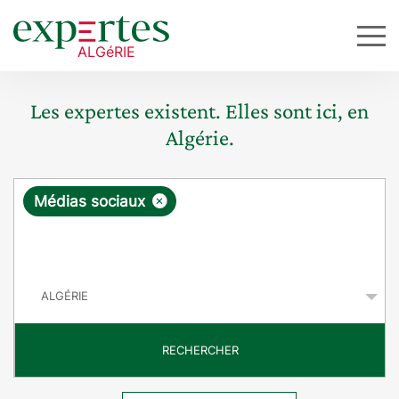
Les expertes existent. Elles sont ici, en
Algérie.
R
×
Médias sociaux
e
q
P
u
a
y
ê
s
t
RECHERCHER
e