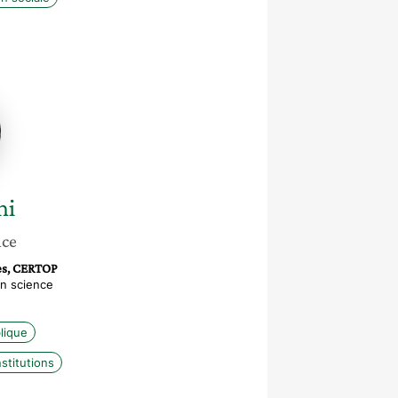
ni
nce
rès, CERTOP
n science
blique
nstitutions