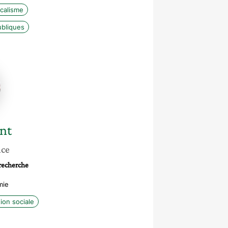
calisme
ubliques
nt
nce
 recherche
mie
ion sociale