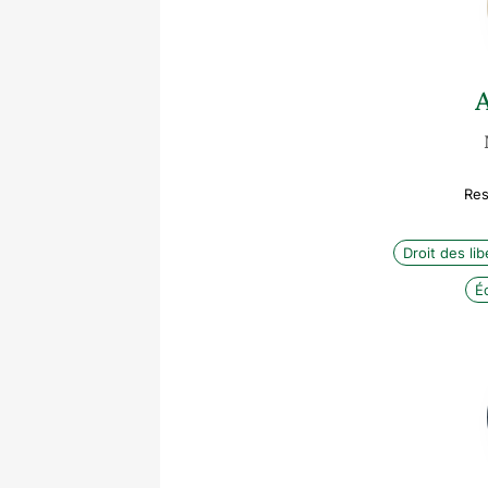
Res
Droit des li
É