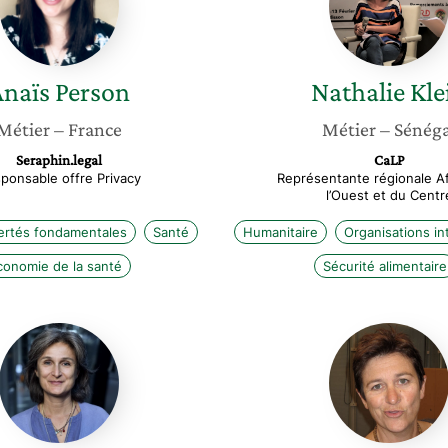
Anaïs
Person
Nathalie
Kle
Métier
– France
Métier
– Sénéga
Seraphin.legal
CaLP
ponsable offre Privacy
Représentante régionale A
l’Ouest et du Centr
bertés fondamentales
Santé
Humanitaire
Organisations in
conomie de la santé
Sécurité alimentaire
Marie
Bénédic
Pierre
Brusset
Nicollet