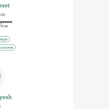
sset
nie
oppement
AFD en
blique
Économie
e
sh
yesh
e