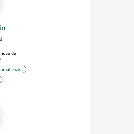
in
l
frique de
e
ternationales
te