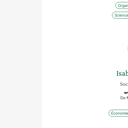
Organ
Science
Isa
Soc
w
Co-f
Économi