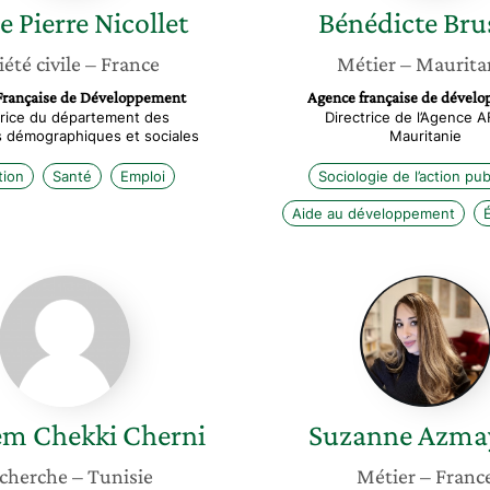
e Pierre
Nicollet
Bénédicte
Bru
iété civile
– France
Métier
– Maurita
Française de Développement
Agence française de dével
trice du département des
Directrice de l’Agence 
ns démographiques et sociales
Mauritanie
tion
Santé
Emploi
Sociologie de l’action pu
Aide au développement
Houyem
Suzann
Chekki
Azmaye
Cherni
em
Chekki Cherni
Suzanne
Azma
cherche
– Tunisie
Métier
– Franc