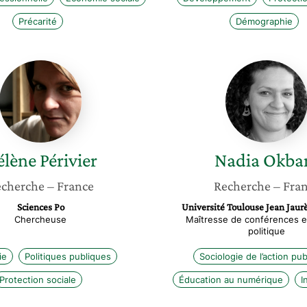
Précarité
Démographie
Hélène
Nadia
Périvier
Okbani
élène
Périvier
Nadia
Okba
cherche
– France
Recherche
– Fra
Sciences Po
Université Toulouse Jean Jau
Chercheuse
Maîtresse de conférences e
politique
ie
Politiques publiques
Sociologie de l’action pu
Protection sociale
Éducation au numérique
I