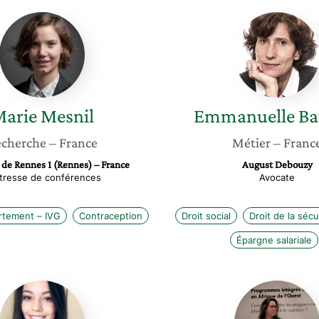
Marie
Emmanu
Mesnil
Barbara
arie
Mesnil
Emmanuelle
Ba
cherche
– France
Métier
– Franc
 de Rennes 1 (Rennes) – France
August Debouzy
tresse de conférences
Avocate
rtement – IVG
Contraception
Droit social
Droit de la sécu
Épargne salariale
Anaïs
Nathali
Person
Klein