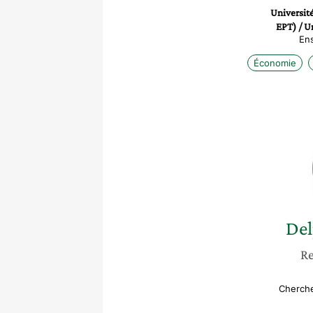
Universit
EPT) / U
Ens
Économie
Del
Re
Cherche