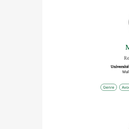
M
Re
Université
Maî
Genre
Avo