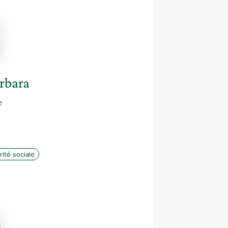
elle
rbara
e
rité sociale
e