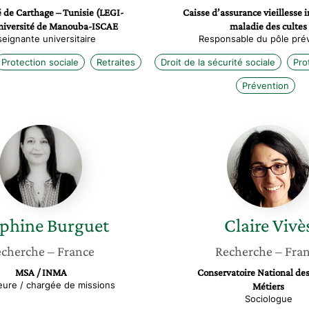
é de Carthage – Tunisie (LEGI-
Caisse d’assurance vieillesse i
niversité de Manouba-ISCAE
maladie des cultes
eignante universitaire
Responsable du pôle pré
Protection sociale
Retraites
Droit de la sécurité sociale
Pro
Prévention
Delphine
Claire
Burguet
Vivès
phine
Burguet
Claire
Vivè
cherche
– France
Recherche
– Fra
MSA / INMA
Conservatoire National des
ure / chargée de missions
Métiers
Sociologue