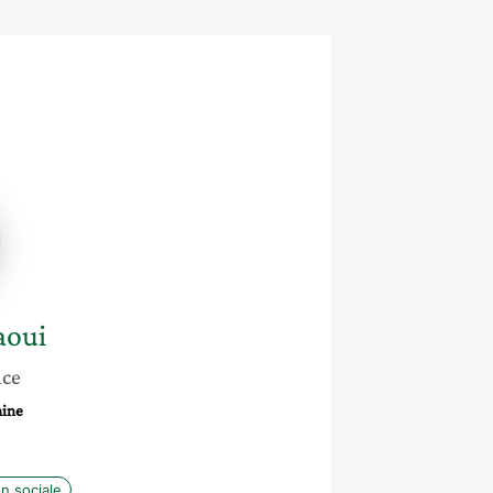
ui
aoui
nce
hine
n sociale