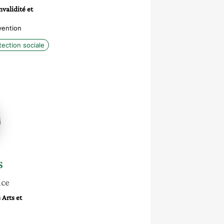
nvalidité et
vention
tection sociale
s
nce
 Arts et