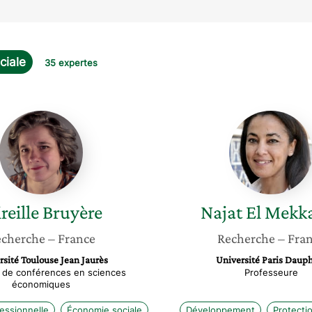
ciale
35 expertes
Mireille
Najat
Bruyère
El
Mekkao
reille
Bruyère
Najat
El Mekk
cherche
– France
Recherche
– Fra
rsité Toulouse Jean Jaurès
Université Paris Daup
 de conférences en sciences
Professeure
économiques
essionnelle
Économie sociale
Développement
Protectio