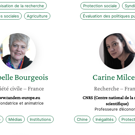
isation de la recherche
Protection sociale
Syndi
s sociales
Agriculture
Évaluation des politiques p
Isabelle
Carine
Bourgeois
Milcent
belle
Bourgeois
Carine
Milce
iété civile
– France
Recherche
– Fra
ww.tandem-europe.eu
CNRS (Centre national de la
ondatrice et animatrice
scientifique)
Professeure d’écono
e
Médias
Institutions
Chine
Inégalités
Protect