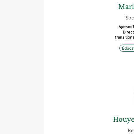
Mari
Soc
Agence 
Direc
transitio
Éduca
Houy
Re