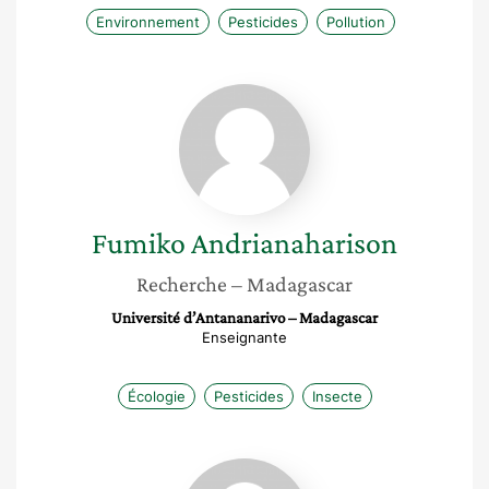
Environnement
Pesticides
Pollution
Fumiko
Andrianaharison
Fumiko
Andrianaharison
Recherche
– Madagascar
Université d’Antananarivo – Madagascar
Enseignante
Écologie
Pesticides
Insecte
Salomé