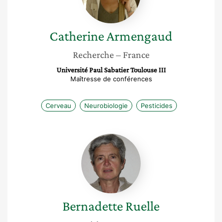
Catherine
Armengaud
Recherche
– France
Université Paul Sabatier Toulouse III
Maîtresse de conférences
Cerveau
Neurobiologie
Pesticides
Bernadette
Ruelle
Bernadette
Ruelle