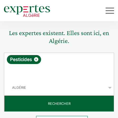
Les expertes existent. Elles sont ici, en
Algérie.
R
×
Pesticides
e
q
P
u
a
y
ê
s
t
RECHERCHER
e