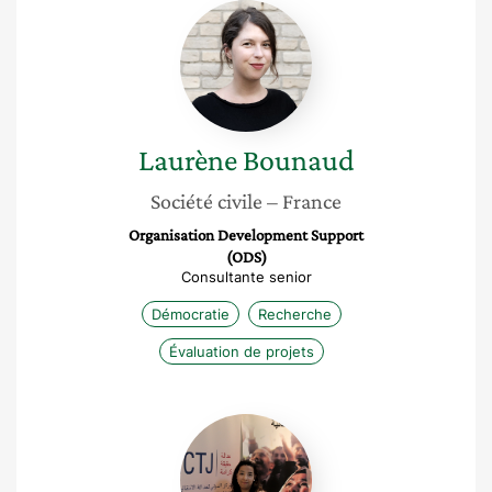
Laurène
Bounaud
Laurène
Bounaud
Société civile
– France
Organisation Development Support
(ODS)
Consultante senior
Démocratie
Recherche
Évaluation de projets
Mériem
Chaouachi