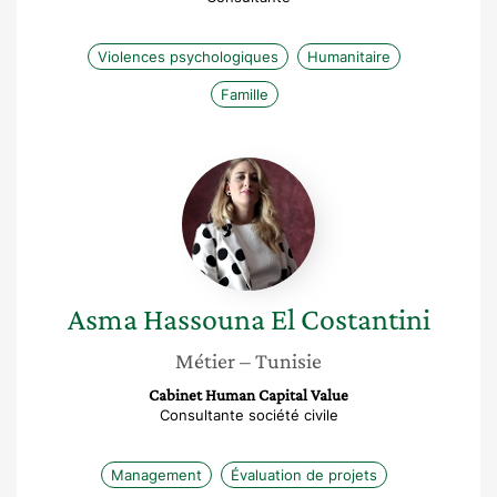
Violences psychologiques
Humanitaire
Famille
Asma
Hassouna
El
Costantini
Asma
Hassouna El Costantini
Métier
– Tunisie
Cabinet Human Capital Value
Consultante société civile
Management
Évaluation de projets