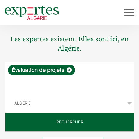
Les expertes existent. Elles sont ici, en
Algérie.
R
×
Évaluation de projets
e
q
P
u
a
y
ê
s
t
RECHERCHER
e