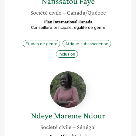
Nafissatou
Faye
Société civile
– Canada/Québec
Plan International Canada
Conseillere principale, égalite de genre
Études de genre
Afrique subsaharienne
Inclusion
Ndeye
Mareme
Ndour
Ndeye Mareme
Ndour
Société civile
– Sénégal