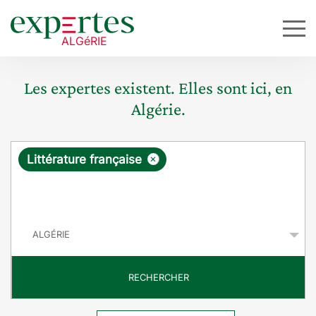
Les expertes existent. Elles sont ici, en
Algérie.
R
×
Littérature française
e
q
P
u
a
y
ê
s
t
RECHERCHER
e