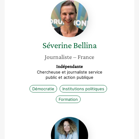
Séverine
Bellina
Séverine
Bellina
Journaliste
– France
Indépendante
Chercheuse et journaliste service
public et action publique
Démocratie
Institutions politiques
Formation
Stéphanie
Gay-
Torrente