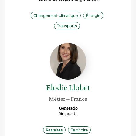
Changement climatique
Énergie
Transports
Elodie
Llobet
Elodie
Llobet
Métier
– France
Generacio
Dirigeante
Retraites
Territoire