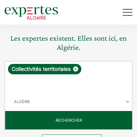
Les expertes existent. Elles sont ici, en
Algérie.
R
×
Collectivités territoriales
e
q
P
u
a
y
ê
s
t
RECHERCHER
e