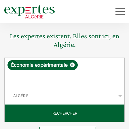
Les expertes existent. Elles sont ici, en
Algérie.
R
×
Économie expérimentale
e
q
P
u
a
y
ê
s
t
RECHERCHER
e