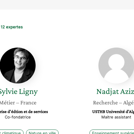
12 expertes
Sylvie
Nadjat
Ligny
Azizi
Sylvie
Ligny
Nadjat
Aziz
Métier
– France
Recherche
– Algé
ise d’édtion et de services
USTHB Université d’Alg
Co-fondatrice
Maitre assistant
climatique
Nature en ville
Enseignement supérie