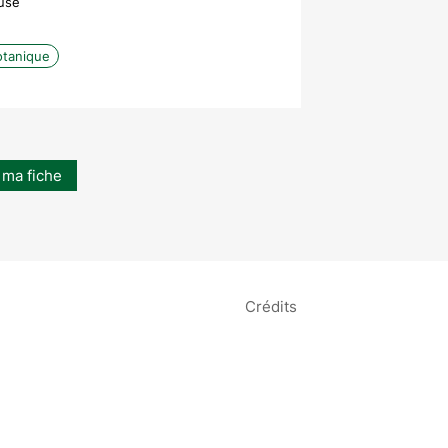
use
otanique
 ma fiche
Crédits