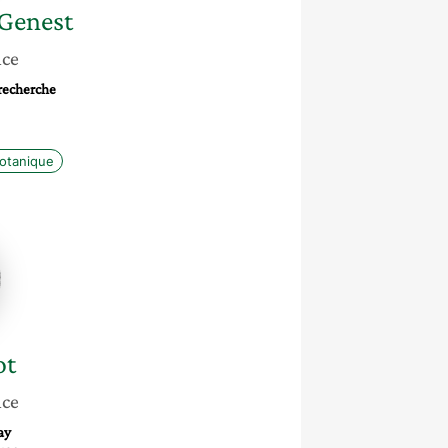
Genest
nce
 recherche
otanique
ot
nce
ay