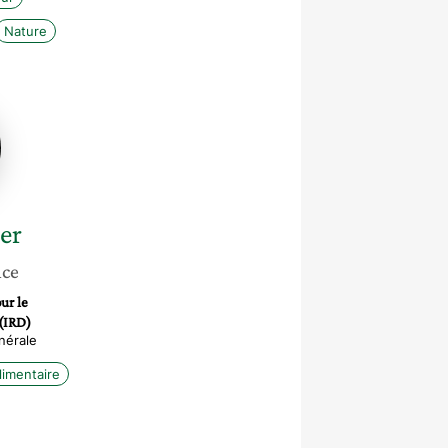
Nature
er
nce
ur le
(IRD)
nérale
limentaire