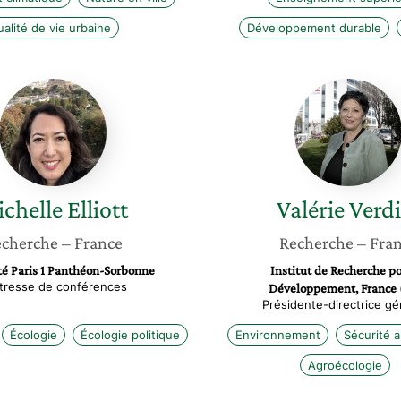
alité de vie urbaine
Développement durable
Michelle
Valérie
Elliott
Verdier
chelle
Elliott
Valérie
Verdi
cherche
– France
Recherche
– Fra
té Paris 1 Panthéon-Sorbonne
Institut de Recherche po
tresse de conférences
Développement, France 
Présidente-directrice gé
Écologie
Écologie politique
Environnement
Sécurité a
Agroécologie