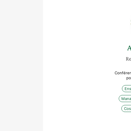
A
Re
Conféren
po
Ens
Mana
Cos