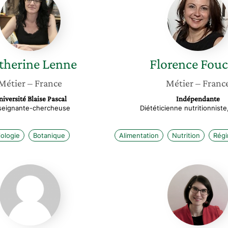
Lenne
Foucaut
therine
Lenne
Florence
Fouc
Métier
– France
Métier
– Franc
iversité Blaise Pascal
Indépendante
seignante-chercheuse
Diététicienne nutritionniste
iologie
Botanique
Alimentation
Nutrition
Régi
Elysée
Viviane
Rasoamanana
Griveau
Genest