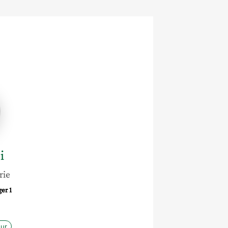
i
rie
er 1
ur