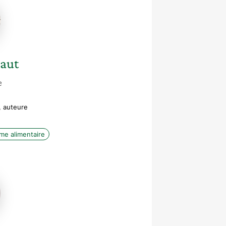
aut
e
, auteure
me alimentaire
-