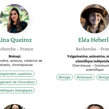
Aïna
Eléa
Queiroz
Heberle
ïna
Queiroz
Eléa
Heberl
cherche
– France
Recherche
– Fra
Bioinspi
Vulgarisatrice, animatrice, 
cière, auteure, créatrice de
scientifique indépend
dcasts, chroniqueuse
Chercheuse – Communi
scientifique
eignement supérieur
Biologie
Botanique
Biolog
gement de l’innovation
métiques biologiques
Catherine
Florenc