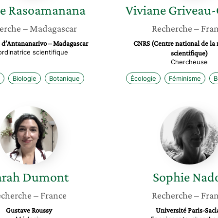
ée
Rasoamanana
Viviane
Griveau-
erche
– Madagascar
Recherche
– Fra
é d’Antananarivo – Madagascar
CNRS (Centre national de la
rdinatrice scientifique
scientifique)
Chercheuse
Biologie
Botanique
Écologie
Féminisme
B
Sarah
Sophie
Dumont
Nadot
arah
Dumont
Sophie
Nad
cherche
– France
Recherche
– Fra
Gustave Roussy
Université Paris-Sacl