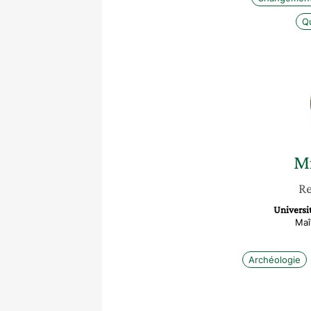
Qu
Mi
Re
Universi
Maî
Archéologie