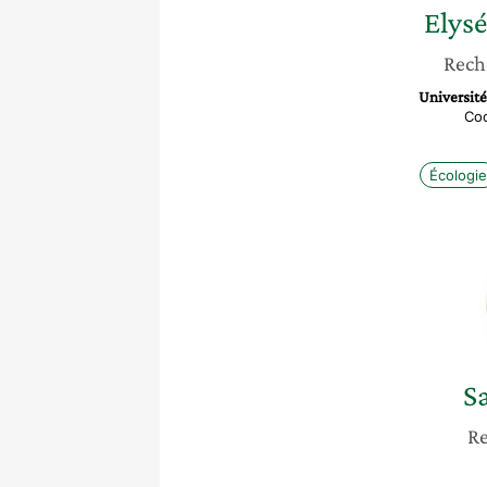
Elys
Rech
Universit
Coo
Écologie
S
Re