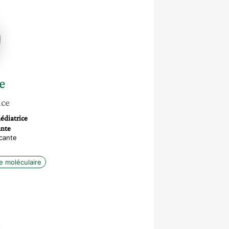
e
nce
médiatrice
ante
cante
ie moléculaire
e