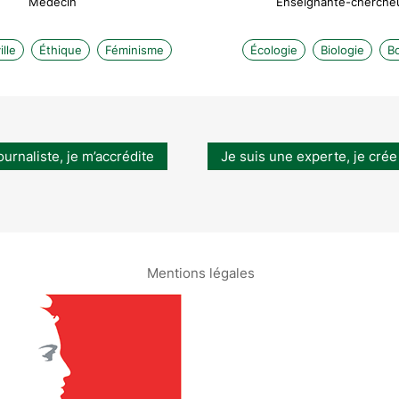
Médecin
Enseignante-cherche
lle
Éthique
Féminisme
Écologie
Biologie
B
ournaliste, je m’accrédite
Je suis une experte, je crée
Mentions légales