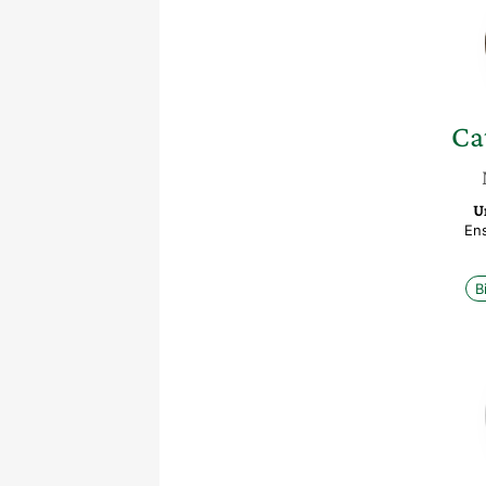
Ca
Un
En
B