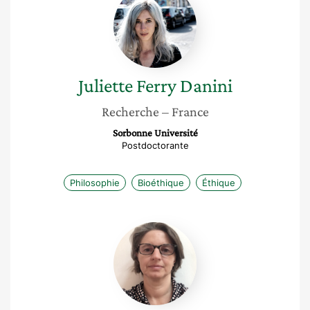
Ferry
Danini
Juliette
Ferry Danini
Recherche
– France
Sorbonne Université
Postdoctorante
Philosophie
Bioéthique
Éthique
Laurence
Guignard