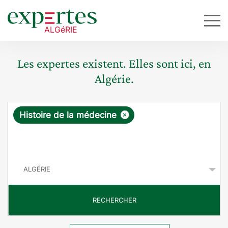
Les expertes existent. Elles sont ici, en
Algérie.
R
×
Histoire de la médecine
e
q
P
u
a
y
ê
s
t
RECHERCHER
e