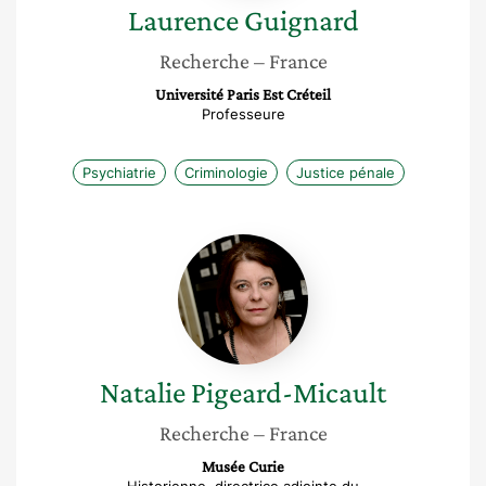
Laurence
Guignard
Recherche
– France
Université Paris Est Créteil
Professeure
Psychiatrie
Criminologie
Justice pénale
Natalie
Pigeard-
Micault
Natalie
Pigeard-Micault
Recherche
– France
Musée Curie