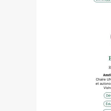
R
Amri
Chaire U
et autono
Vish
Dé
Édu