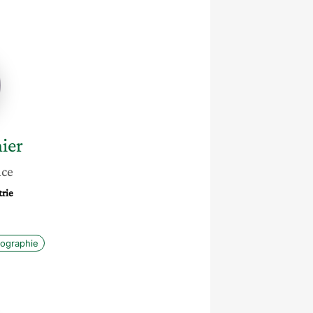
e
ier
nce
trie
ographie