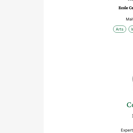
Ecole C
Mai
Arts
C
Expert