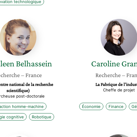
ovation technologique
Kathleen
Carolin
Belhassein
Granier
leen
Belhassein
Caroline
Gran
cherche
– France
Recherche
– Fra
tre national de la recherche
La Fabrique de l’indus
Cheffe de projet
scientifique)
rcheuse post-doctorale
raction homme-machine
Économie
Finance
Gé
gie cognitive
Robotique