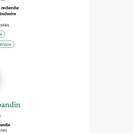
e recherche
 Inclusive
sités
me
érique
u-
bandin
e
mandie
nces