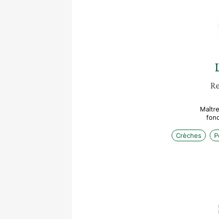
Re
Maîtr
fond
Crèches
P