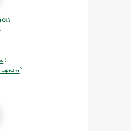
mon
e
es
rospective
e
o