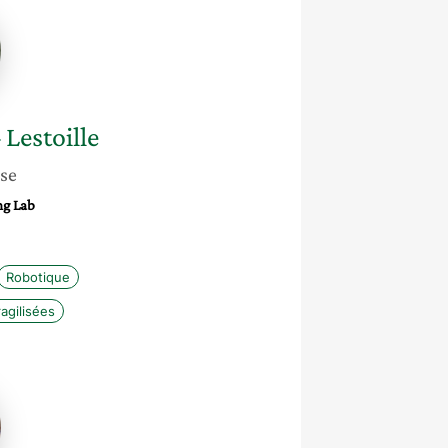
e
d
e
Lestoille
sse
ng Lab
Robotique
agilisées
ne