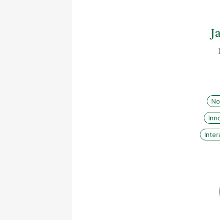
J
No
Inn
Inte