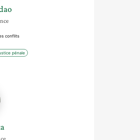
dao
ance
s conflits
ustice pénale
ka
nce