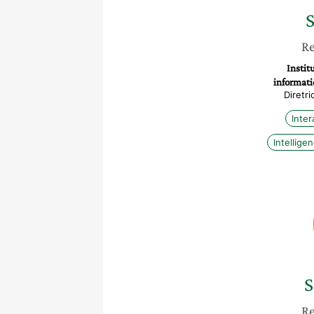
Re
Instit
informati
Diretr
Inte
Intelligen
S
Re