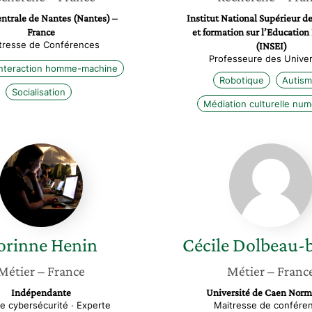
entrale de Nantes (Nantes) –
Institut National Supérieur d
France
et formation sur l’Education
tresse de Conférences
(INSEI)
Professeure des Univer
Interaction homme-machine
Robotique
Autis
Socialisation
Médiation culturelle num
Corinne
Cécile
Henin
Dolbea
bandin
orinne
Henin
Cécile
Dolbeau-
Métier
– France
Métier
– Franc
Indépendante
Université de Caen Nor
e cybersécurité · Experte
Maitresse de confére