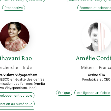
Prospective
Femmes et science
Bhavani
Amélie
Rao
Cordier
Bhavani
Rao
Amélie
Cordi
echerche
– Inde
Métier
– Franc
ta Vishwa Vidyapeetham
Graine d’IA
NESCO en égalité des genres
Fondatrice et CEO
misation des femmes (Amrita
wa Vidyapeetham, Inde)
Éthique
Intelligence artificielle
veloppement durable
cation au numérique