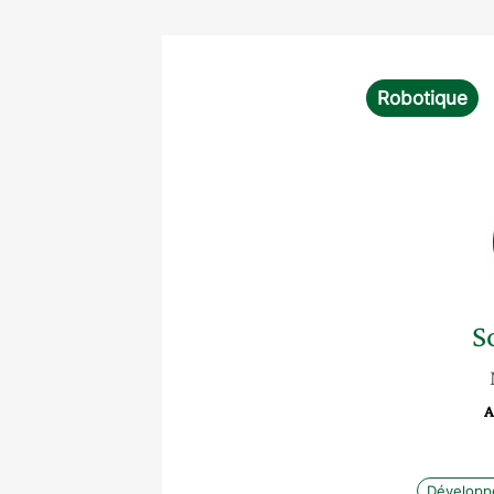
Robotique
S
A
Développ