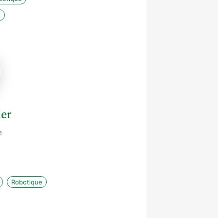
s
er
e
Robotique