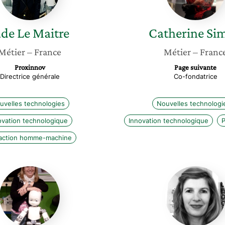
ade
Le Maitre
Catherine
Si
Métier
– France
Métier
– Franc
Proxinnov
Page suivante
Directrice générale
Co-fondatrice
uvelles technologies
Nouvelles technologi
ovation technologique
Innovation technologique
P
raction homme-machine
Serena
Carolin
Ivaldi
Branda