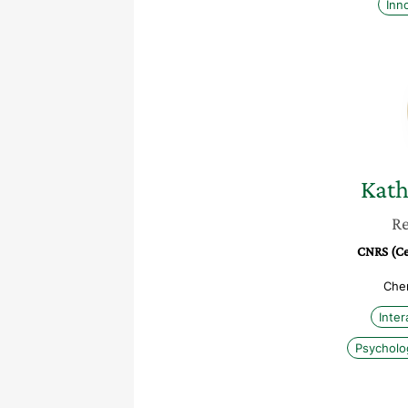
Inn
Kath
Re
CNRS (Cen
Che
Inte
Psycholo