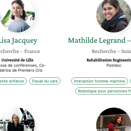
Lisa
Mathild
Jacquey
Legran
–
Lestoill
Lisa
Jacquey
Mathilde
Legrand – 
cherche
– France
Recherche
– Sui
Université de Lille
Rehabilitation Engineeri
esse de conférences, Co-
Postdoc
atrice de Premiers Cris
etite enfance
Travail du care
Interaction homme-machine
Robotique pour personnes fr
Jade
Catheri
Le
Simon
Maitre