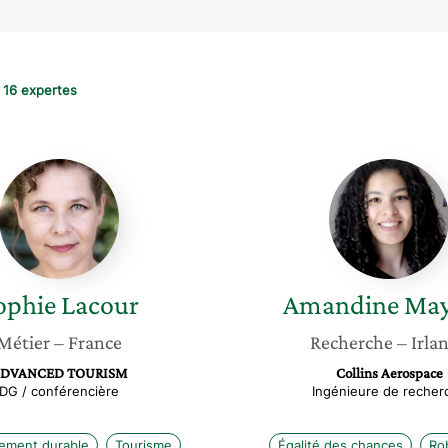
16 expertes
Sophie
Amandi
Lacour
Mayima
ophie
Lacour
Amandine
Ma
Métier
– France
Recherche
– Irla
DVANCED TOURISM
Collins Aerospace
DG / conférencière
Ingénieure de recher
ement durable
Tourisme
Égalité des chances
Ro