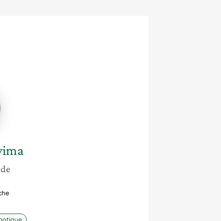
ne
yima
nde
che
botique