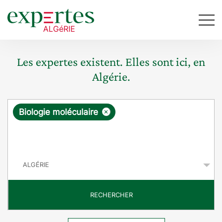
Les expertes existent. Elles sont ici, en
Algérie.
R
×
Biologie moléculaire
e
q
P
u
a
y
ê
s
t
RECHERCHER
e