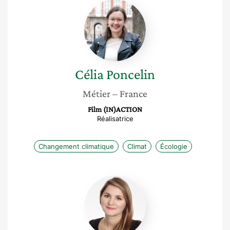
Célia
Poncelin
Célia
Poncelin
Métier
– France
Film (IN)ACTION
Réalisatrice
Changement climatique
Climat
Écologie
Claire
Eschalier