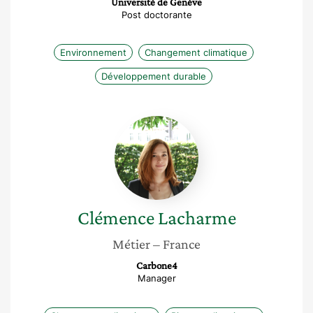
Université de Genève
Post doctorante
Environnement
Changement climatique
Développement durable
Clémence
Lacharme
Clémence
Lacharme
Métier
– France
Carbone4
Manager