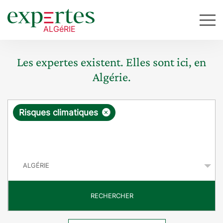
Les expertes existent. Elles sont ici, en
Algérie.
R
×
Risques climatiques
e
q
P
u
a
y
ê
s
t
RECHERCHER
e