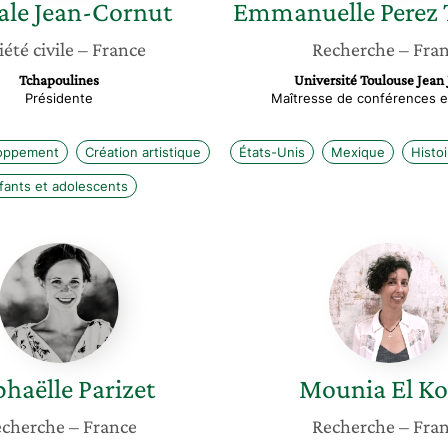
ale
Jean-Cornut
Emmanuelle
Perez 
iété civile
– France
Recherche
– Fra
Tchapoulines
Université Toulouse Jean 
Présidente
Maîtresse de conférences en
loppement
Création artistique
États-Unis
Mexique
Histo
fants et adolescents
Raphaëlle
Mounia
Parizet
El
Kotni
haëlle
Parizet
Mounia
El Ko
cherche
– France
Recherche
– Fra