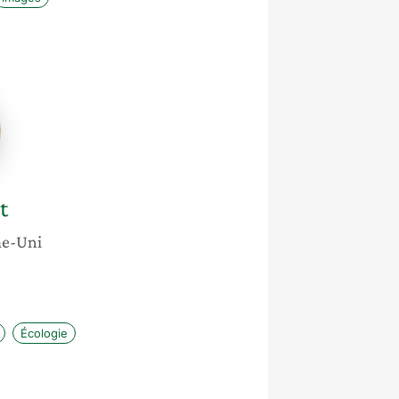
t
e-Uni
Écologie