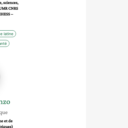
, sciences,
é UMR CNRS
 EHESS –
e latine
anté
nzo
enzo
que
e et de
riques)