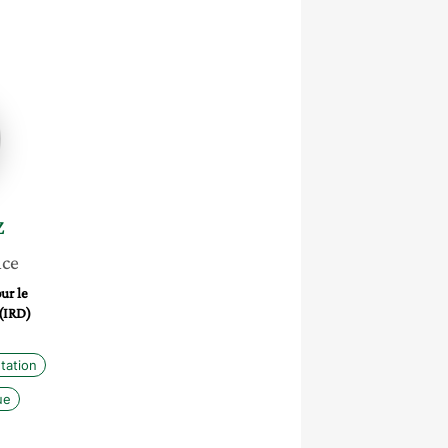
z
nce
ur le
(IRD)
tation
ue