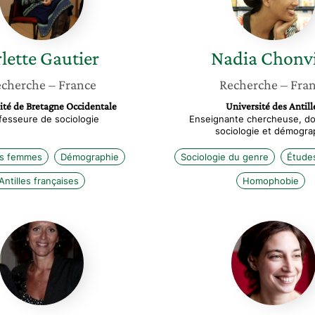
lette
Gautier
Nadia
Chonvi
cherche
– France
Recherche
– Fra
ité de Bretagne Occidentale
Université des Antill
fesseure de sociologie
Enseignante chercheuse, do
sociologie et démogra
es femmes
Démographie
Sociologie du genre
Étude
Antilles françaises
Homophobie
Pascale
Emmanu
Jean-
Perez
Cornut
Tissera