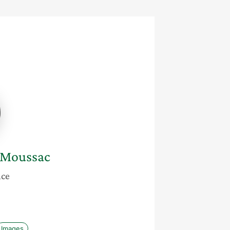
e
c
 Moussac
nce
Images