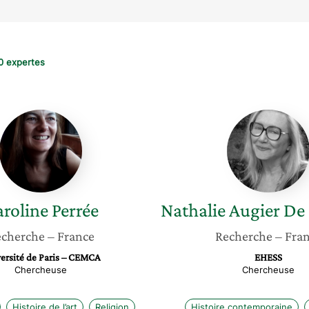
0 expertes
Caroline
Nathali
Perrée
Augier
De
Moussa
roline
Perrée
Nathalie
Augier De
cherche
– France
Recherche
– Fra
ersité de Paris – CEMCA
EHESS
Chercheuse
Chercheuse
Histoire de l’art
Religion
Histoire contemporaine