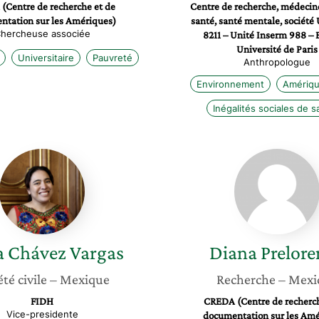
(Centre de recherche et de
Centre de recherche, médecine
ntation sur les Amériques)
santé, santé mentale, sociét
hercheuse associée
8211 – Unité Inserm 988 –
Université de Paris
Universitaire
Pauvreté
Anthropologue
Environnement
Amériqu
Inégalités sociales de s
Lucía
Diana
Chávez
Prelore
Vargas
a
Chávez Vargas
Diana
Prelor
été civile
– Mexique
Recherche
– Mexi
FIDH
CREDA (Centre de recherch
Vice-presidente
documentation sur les Amé