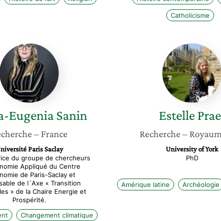
Catholicisme
Maria-
Estelle
Eugenia
Praet
Sanin
a-Eugenia
Sanin
Estelle
Prae
cherche
– France
Recherche
– Royaum
niversité Paris Saclay
University of York
rice du groupe de chercheurs
PhD
nomie Appliqué du Centre
nomie de Paris-Saclay et
able de l´Axe « Transition
Amérique latine
Archéologie
les » de la Chaire Energie et
Prospérité.
ent
Changement climatique