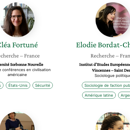
Cléa
Elodie
Fortuné
Bordat-
Chauvi
Cléa
Fortuné
Elodie
Bordat-C
cherche
– France
Recherche
– Fra
ersité Sorbonne Nouvelle
Institut d’Etudes Européenne
 conférences en civilisation
Vincennes – Saint De
américaine
Sociologue politiqu
s
États-Unis
Sécurité
Sociologie de l’action pu
Amérique latine
Arge
Arlette
Nadia
Gautier
Chonvil