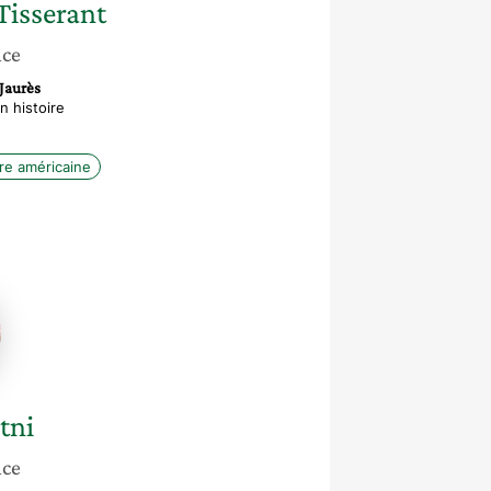
Tisserant
nce
Jaurès
 histoire
ire américaine
tni
nce