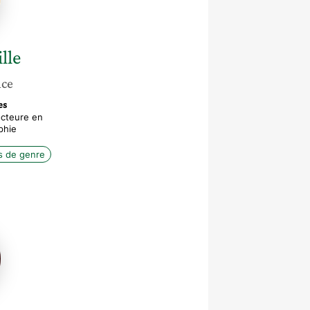
lle
nce
es
cteure en
phie
s de genre
elle
nt