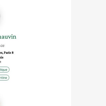
n
hauvin
nce
s, Paris 8
nis
e
blique
ntine
le