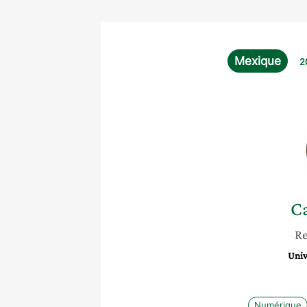
Mexique
2
Ca
Re
Univ
Numérique