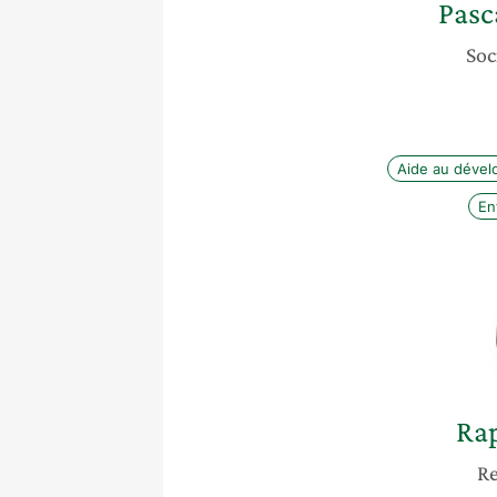
Pasc
Soc
Aide au déve
En
Rap
Re