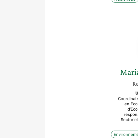
Mari
Re
U
Coordinat
en Eco
d’Eco
respons
Sectoriel
Environnem