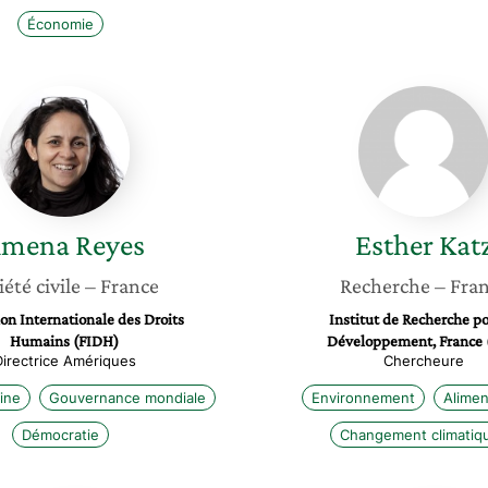
Économie
Jimena
Esther
Reyes
Katz
imena
Reyes
Esther
Kat
iété civile
– France
Recherche
– Fra
on Internationale des Droits
Institut de Recherche po
Humains (FIDH)
Développement, France 
Directrice Amériques
Chercheure
ine
Gouvernance mondiale
Environnement
Alimen
Démocratie
Changement climatiq