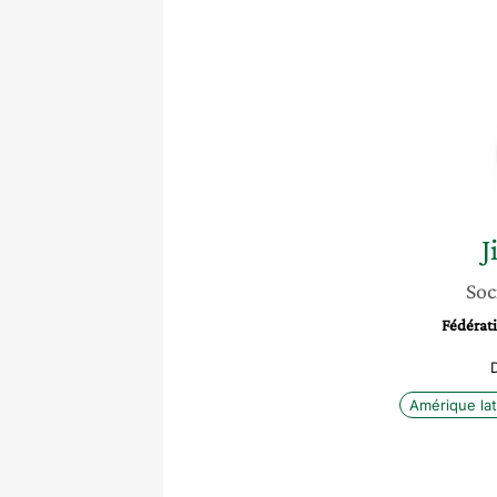
J
Soc
Fédérati
Amérique lat