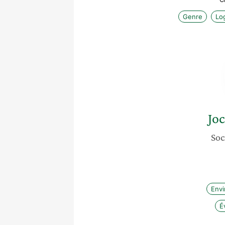
Genre
Lo
Jo
Soc
Env
É