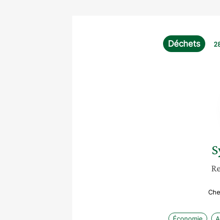
Déchets
2
S
Re
Che
Économie
A