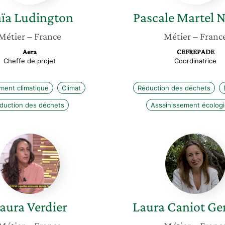
ïa
Ludington
Pascale
Martel 
Métier
– France
Métier
– Franc
Aera
CEFREPADE
Cheffe de projet
Coordinatrice
ent climatique
Climat
Réduction des déchets
duction des déchets
Assainissement écolog
Laura
Laura
Verdier
Caniot
Genevo
aura
Verdier
Laura
Caniot Ge