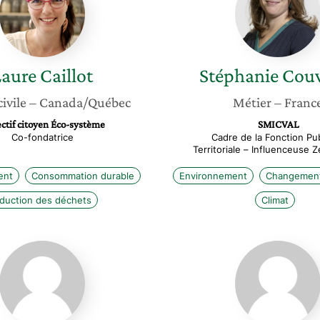
Laure
Caillot
Stéphanie
Couv
civile
– Canada/Québec
Métier
– Franc
ectif citoyen Éco-système
SMICVAL
Co-fondatrice
Cadre de la Fonction Pu
Territoriale – Influenceuse 
ent
Consommation durable
Environnement
Changement
duction des déchets
Climat
Gaïa
Pascale
Ludington
Martel
Naquin