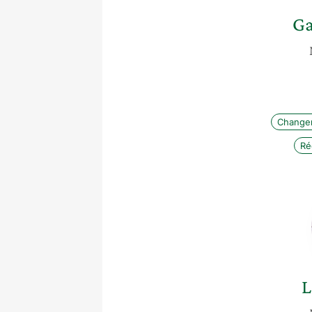
Ga
Changem
Ré
L