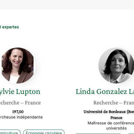
8 expertes
Sylvie
Linda
Lupton
Gonzal
Lafayss
ylvie
Lupton
Linda
Gonzalez L
cherche
– France
Recherche
– Fra
197,50
Université de Bordeaux (Bo
rcheuse indépendante
France
Maîtresse de conférenc
universités
griculture
Économie circulaire