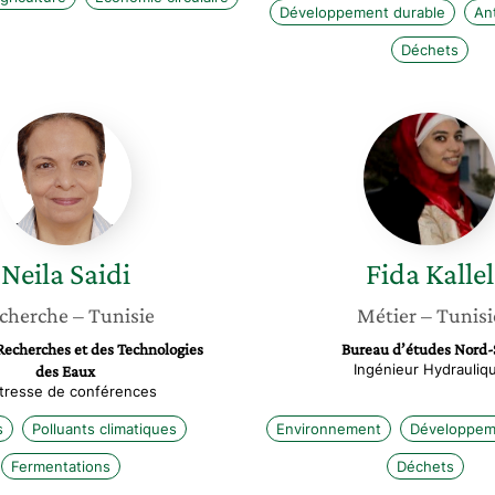
Développement durable
An
Déchets
Neila
Fida
Saidi
Kallel
Neila
Saidi
Fida
Kallel
cherche
– Tunisie
Métier
– Tunisi
Recherches et des Technologies
Bureau d’études Nord
Ingénieur Hydrauliq
des Eaux
tresse de conférences
s
Polluants climatiques
Environnement
Développem
Fermentations
Déchets