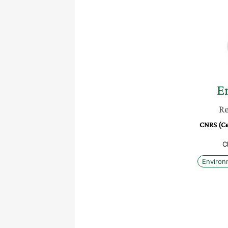
E
Re
CNRS (Cen
C
Enviro