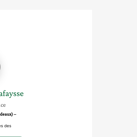
ez
e
afaysse
nce
rdeaux) –
es des