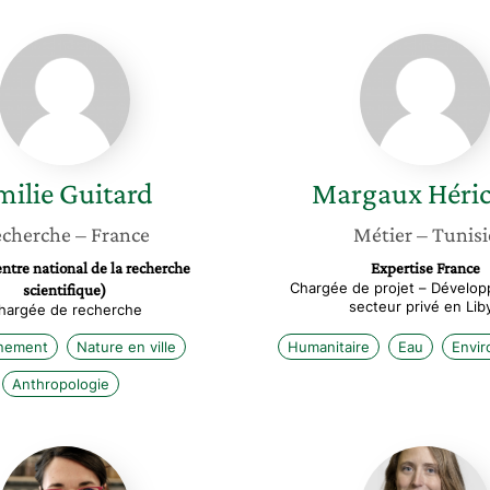
Emilie
Margau
Guitard
Héricot
milie
Guitard
Margaux
Héric
cherche
– France
Métier
– Tunisi
tre national de la recherche
Expertise France
Chargée de projet – Dévelo
scientifique)
secteur privé en Lib
hargée de recherche
nnement
Nature en ville
Humanitaire
Eau
Envi
Anthropologie
Laure
Stéphan
Caillot
Couvre