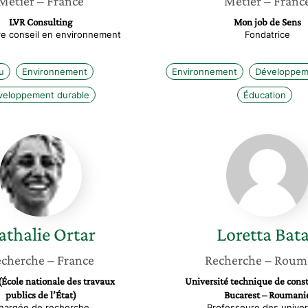
Métier
– France
Métier
– Franc
LVR Consulting
Mon job de Sens
re conseil en environnement
Fondatrice
u
Environnement
Environnement
Développem
veloppement durable
Éducation
Nathalie
Loretta
Ortar
Batali
athalie
Ortar
Loretta
Bata
cherche
– France
Recherche
– Roum
École nationale des travaux
Université technique de const
publics de l’État)
Bucarest – Roumani
hargée de recherche
Professeure des univer