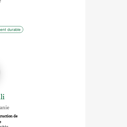
e
ent durable
li
anie
ruction de
e
sités