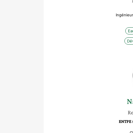
Ingénieu
Ea
Dé
N
Re
ENTPE (
C