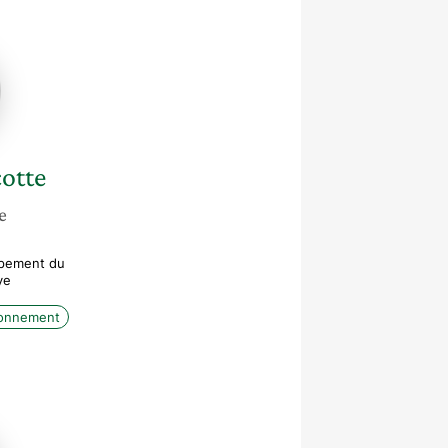
x
te
otte
e
ppement du
ye
ronnement
ie
ur