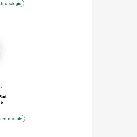
thropologie
e
-Sud
ue
ent durable