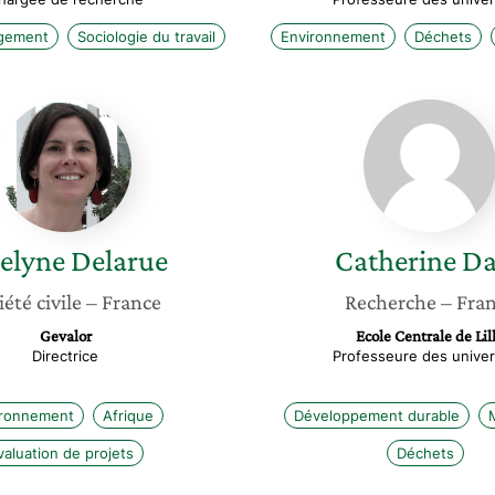
gement
Sociologie du travail
Environnement
Déchets
Jocelyne
Catheri
Delarue
Davy
celyne
Delarue
Catherine
Da
iété civile
– France
Recherche
– Fra
Gevalor
Ecole Centrale de Lil
Directrice
Professeure des univer
ironnement
Afrique
Développement durable
valuation de projets
Déchets