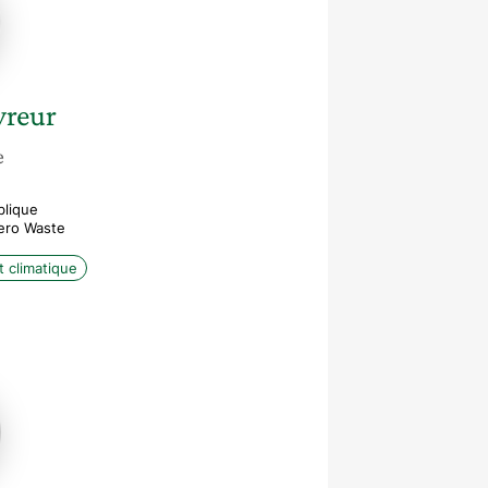
reur
e
blique
Zero Waste
 climatique