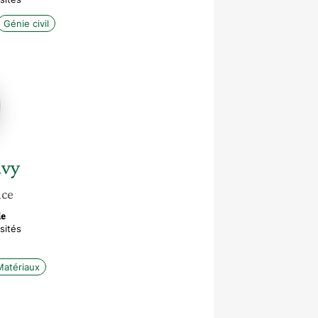
Génie civil
ne
vy
nce
le
sités
Matériaux