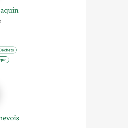
Naquin
e
Déchets
ique
is
nevois