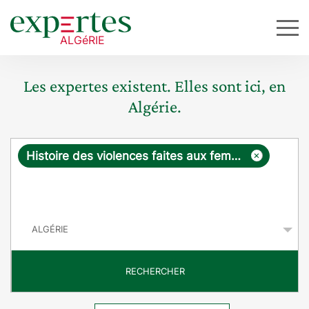
Les expertes existent. Elles sont ici, en
Algérie.
R
×
Histoire des violences faites aux femmes
e
q
P
u
a
y
ê
s
t
RECHERCHER
e