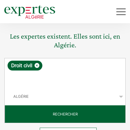
Les expertes existent. Elles sont ici, en
Algérie.
R
×
Droit civil
e
q
P
u
a
y
ê
s
t
RECHERCHER
e