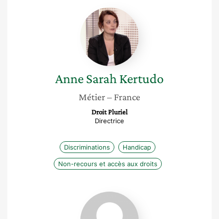
Anne
Sarah
Kertudo
Anne Sarah
Kertudo
Métier
– France
Droit Pluriel
Directrice
Discriminations
Handicap
Non-recours et accès aux droits
Aïda
Caïd
Essebsi