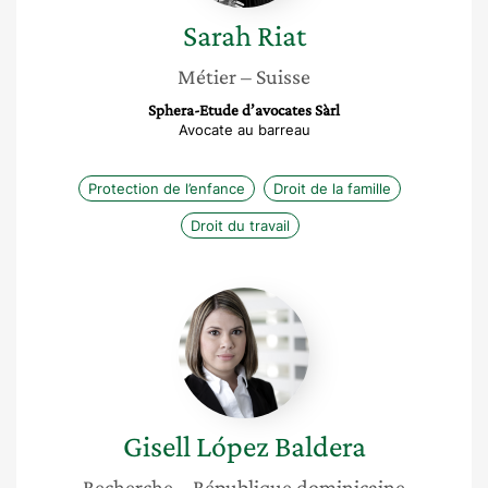
Sarah
Riat
Métier
– Suisse
Sphera-Etude d’avocates Sàrl
Avocate au barreau
Protection de l’enfance
Droit de la famille
Droit du travail
Gisell
López
Baldera
Gisell
López Baldera
Recherche
– République dominicaine