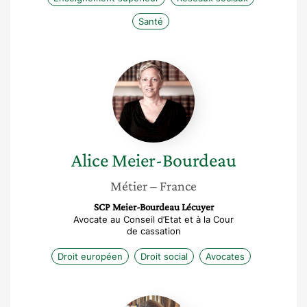
Santé
Alice
Meier-
Bourdeau
Alice
Meier-Bourdeau
Métier
– France
SCP Meier-Bourdeau Lécuyer
Avocate au Conseil d’Etat et à la Cour
de cassation
Droit européen
Droit social
Avocates
Catherine