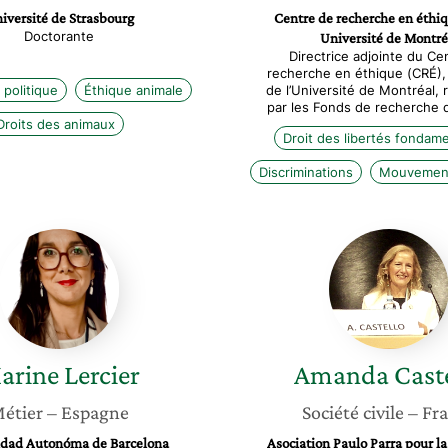
iversité de Strasbourg
Centre de recherche en éthi
Doctorante
Université de Montré
Directrice adjointe du Ce
recherche en éthique (CRÉ)
 politique
Éthique animale
de l’Université de Montréal,
par les Fonds de recherche
Droits des animaux
Droit des libertés fondam
Discriminations
Mouvement
Marine
Amand
Lercier
Castell
arine
Lercier
Amanda
Cast
étier
– Espagne
Société civile
– Fr
idad Autonóma de Barcelona
Asociation Paulo Parra pour l