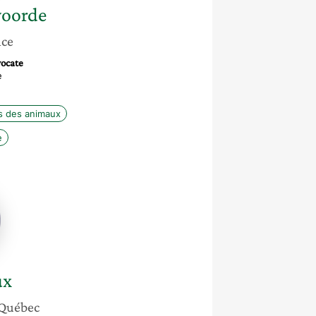
oorde
nce
vocate
e
ts des animaux
e
ux
Québec