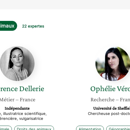
nimaux
22 expertes
Florence
Ophélie
Dellerie
Véron
orence
Dellerie
Ophélie
Vér
Métier
– France
Recherche
– Fra
Indépendante
Université de Sheffie
, illustratrice scientifique,
Chercheuse post-docto
érencière, vulgarisatrice
imale
Droits des animaux
Alimentation
Géographie