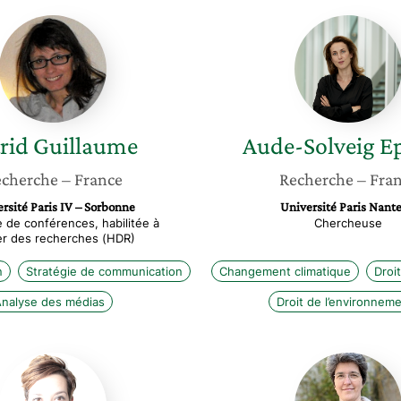
Astrid
Aude-
Guillaume
Solveig
Epstein
rid
Guillaume
Aude-Solveig
Ep
cherche
– France
Recherche
– Fra
rsité Paris IV – Sorbonne
Université Paris Nante
 de conférences, habilitée à
Chercheuse
ger des recherches (HDR)
n
Stratégie de communication
Changement climatique
Droit
nalyse des médias
Droit de l’environnem
Charlotte
Brigitte
Arnal
Gothièr