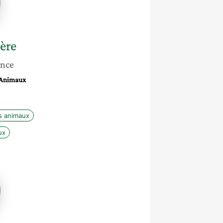
ère
ance
 Animaux
s animaux
ux
e
oorde