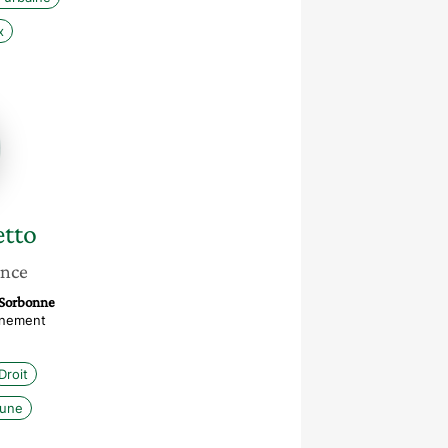
x
to
etto
ance
-Sorbonne
gnement
Droit
mune