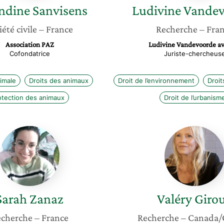
ndine
Sanvisens
Ludivine
Vandev
iété civile
– France
Recherche
– Fra
Association PAZ
Ludivine Vandevoorde a
Cofondatrice
Juriste-chercheus
imale
Droits des animaux
Droit de l’environnement
Droi
otection des animaux
Droit de l’urbanism
Sarah
Valéry
Zanaz
Giroux
Sarah
Zanaz
Valéry
Giro
cherche
– France
Recherche
– Canada/