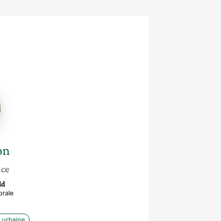
on
nce
ld
rale
 urbaine