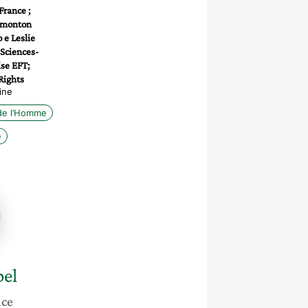
France ;
Simonton
 e Leslie
Sciences-
ise EFT;
Rights
ine
 de l’Homme
e
e
bel
nce