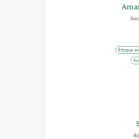
Ama
Soc
Éthique an
Pr
Re