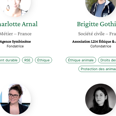
arlotte
Arnal
Brigitte
Gothi
Métier
– France
Société civile
– Fr
Agence Symbiocène
Association L214 Éthique &
Fondatrice
Cofondatrice
nt durable
RSE
Éthique
Éthique animale
Droits de
Protection des anima
Amandine
Ludivin
Sanvisens
Vandev