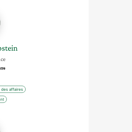
stein
nce
rre
 des affaires
ent
e