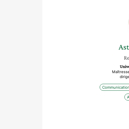
Ast
Re
Unive
Maîtresse
diri
Communicatio
A