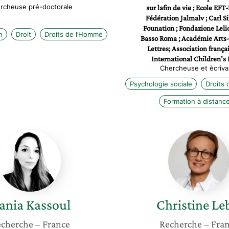
rcheuse pré-doctorale
sur lafin de vie ; Ecole EFT-
Fédération Jalmalv ; Carl 
Founation ; Fondazione Lelio
n
Droit
Droits de l’Homme
Basso Roma ; Académie Arts-
Lettres; Association frança
International Children’s 
Chercheuse et ècriva
Psychologie sociale
Droits
Formation à distanc
Hania
Christin
Kassoul
Lebel
ania
Kassoul
Christine
Le
cherche
– France
Recherche
– Fra