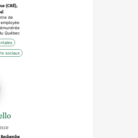
que (CRÉ),
al
ntre de
, employée
 rémunérée
 du Québec
entales
s sociaux
a
o
ello
ance
a Recherche