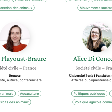
otection des animaux
Mouvements sociau
Axelle
Alice
Playoust-
Di
Braure
Concet
Playoust-Braure
Alice
Di Conc
iété civile
– France
Société civile
– Fr
Remote
Université Paris 1 Panthéon
iste, autrice, conférencière
Affaires publiques/ensei
e animale
Aquaculture
Politiques publiques
Droits des animaux
Politique agricole com