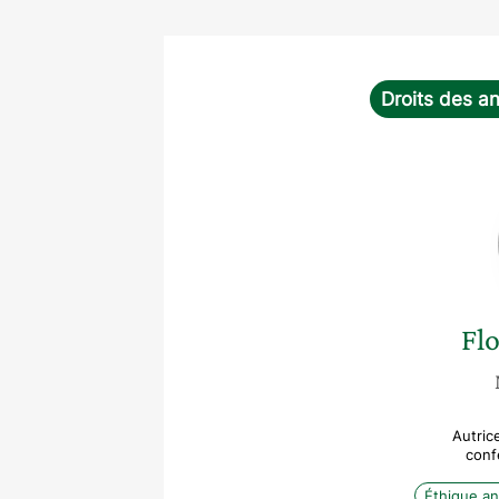
Droits des a
Fl
Autrice
conf
Éthique an