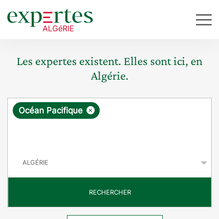
Les expertes existent. Elles sont ici, en
Algérie.
R
×
Océan Pacifique
e
q
P
u
a
y
ê
s
t
RECHERCHER
e