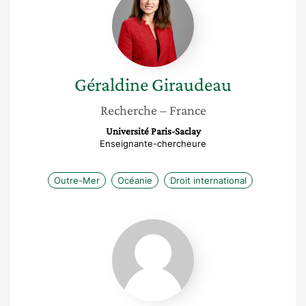
Giraudeau
Géraldine
Giraudeau
Recherche
– France
Université Paris-Saclay
Enseignante-chercheure
Outre-Mer
Océanie
Droit international
Guigone
Camus