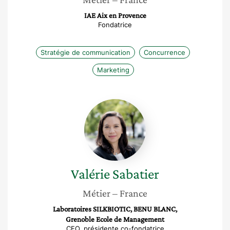
IAE Aix en Provence
Fondatrice
Stratégie de communication
Concurrence
Marketing
Valérie
Sabatier
Valérie
Sabatier
Métier
– France
Laboratoires SILKBIOTIC, BENU BLANC,
Grenoble Ecole de Management
CEO, présidente co-fondatrice