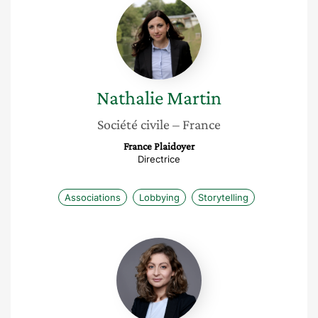
Nathalie
Martin
Nathalie
Martin
Société civile
– France
France Plaidoyer
Directrice
Associations
Lobbying
Storytelling
Alice
Ekman