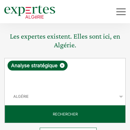
Les expertes existent. Elles sont ici, en
Algérie.
R
×
Analyse stratégique
e
q
P
u
a
y
ê
s
t
RECHERCHER
e