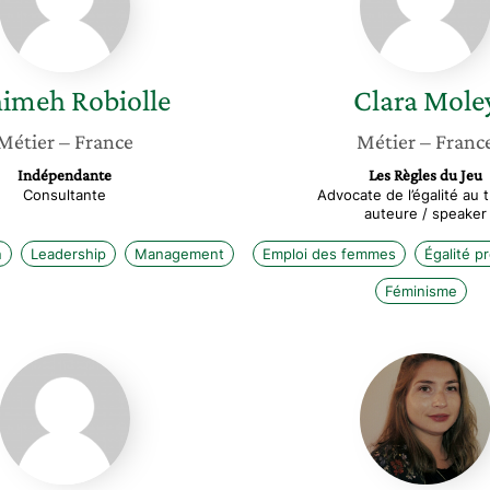
himeh
Robiolle
Clara
Mole
Métier
– France
Métier
– Franc
Indépendante
Les Règles du Jeu
Consultante
Advocate de l’égalité au tr
auteure / speaker
n
Leadership
Management
Emploi des femmes
Égalité p
Féminisme
Sylvaine
Mélanie
Messica
Blandin