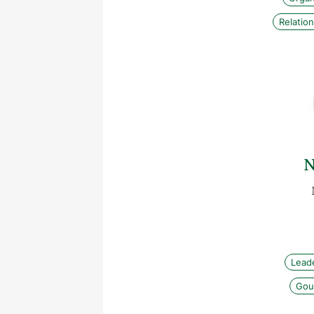
Relation
N
Lead
Gou