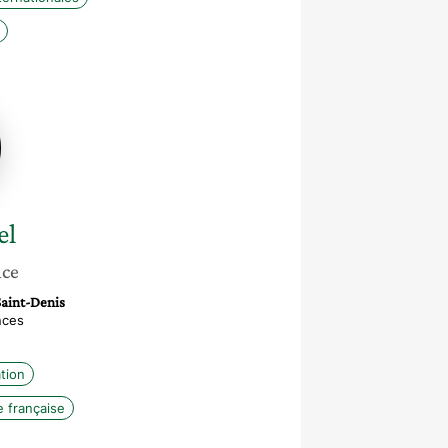
el
nce
Saint-Denis
nces
tion
 française