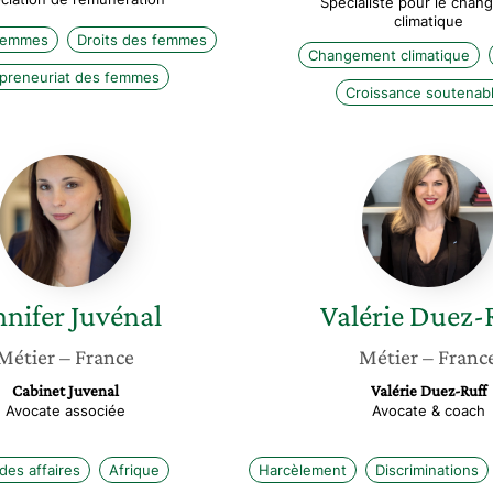
Spécialiste pour le cha
climatique
 femmes
Droits des femmes
Changement climatique
preneuriat des femmes
Croissance soutenab
Jennifer
Valérie
Juvénal
Duez-
Ruff
nnifer
Juvénal
Valérie
Duez-
Métier
– France
Métier
– Franc
Cabinet Juvenal
Valérie Duez-Ruff
Avocate associée
Avocate & coach
 des affaires
Afrique
Harcèlement
Discriminations