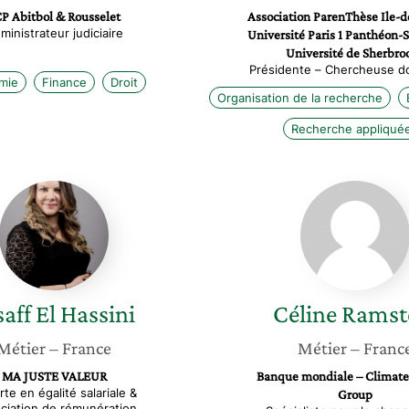
P Abitbol & Rousselet
Association ParenThèse Ile-d
ministrateur judiciaire
Université Paris 1 Panthéon-
Université de Sherbro
Présidente – Chercheuse d
mie
Finance
Droit
Organisation de la recherche
Recherche appliqué
Insaff
Céline
El
Ramste
Hassini
saff
El Hassini
Céline
Ramst
Métier
– France
Métier
– Franc
MA JUSTE VALEUR
Banque mondiale – Climat
te en égalité salariale &
Group
ciation de rémunération