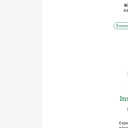
SC
Ad
Écono
In
Exper
négo