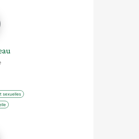
u
eau
e
t sexuelles
lle