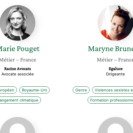
Marie
Maryne
Pouget
Brunea
arie
Pouget
Maryne
Brun
Métier
– France
Métier
– Franc
Racine Avocats
Egaluce
Avocate associée
Dirigeante
uropéen
Royaume-Uni
Genre
Violences sexistes e
angement climatique
Formation professionne
Fahimeh
Clara
Robiolle
Moley