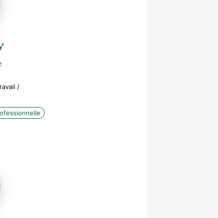
y
e
avail /
rofessionnelle