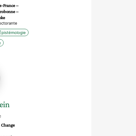
e-France –
Srobonne –
oke
octorante
Épistémologie
e
in
ein
e
e Change