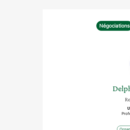
Négociations
Delp
Re
U
Prof
Organ