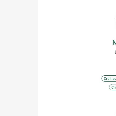
M
Droit e
Ch