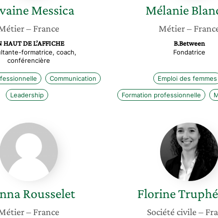
lvaine
Messica
Mélanie
Blan
Métier
– France
Métier
– Franc
N HAUT DE L’AFFICHE
B.Between
ltante-formatrice, coach,
Fondatrice
conférencière
fessionnelle
Communication
Emploi des femmes
Leadership
Formation professionnelle
M
Joanna
Florine
Rousselet
Truphé
anna
Rousselet
Florine
Truph
Métier
– France
Société civile
– Fr