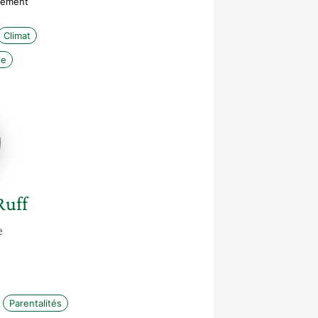
ngement
Climat
le
Ruff
e
Parentalités