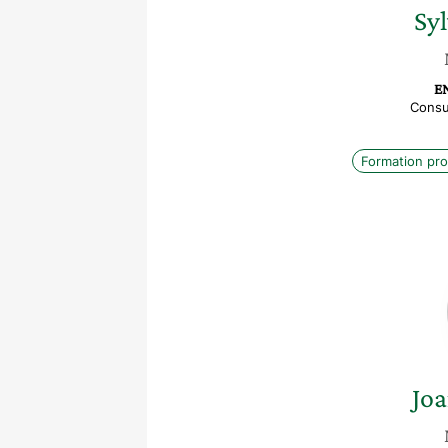
Sy
E
Consu
Formation pro
Jo