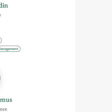
din
e
anagement
mus
émus
ance