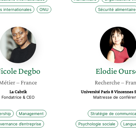
s internationales
ONU
Sécurité alimentaire
Nicole
Elodie
Degbo
Oursel
icole
Degbo
Elodie
Ours
Métier
– France
Recherche
– Fra
La Cabrik
Université Paris 8 Vincennes 
Fondatrice & CEO
Maitresse de confére
ership
Management
Stratégie de communica
vernance d’entreprise
Psychologie sociale
Langue