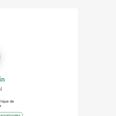
e
in
l
frique de
e
ternationales