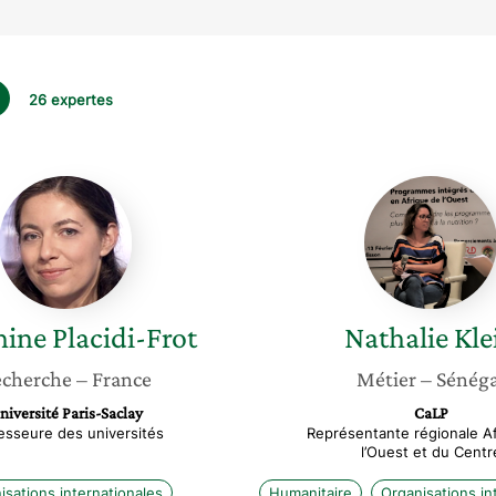
26 expertes
Delphine
Nathali
Placidi-
Klein
Frot
hine
Placidi-Frot
Nathalie
Kle
cherche
– France
Métier
– Sénéga
niversité Paris-Saclay
CaLP
esseure des universités
Représentante régionale A
l’Ouest et du Centr
isations internationales
Humanitaire
Organisations in