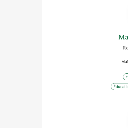
Ma
Re
Maî
I
Éducatio