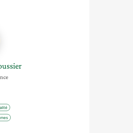
r
oussier
ance
lité
mmes