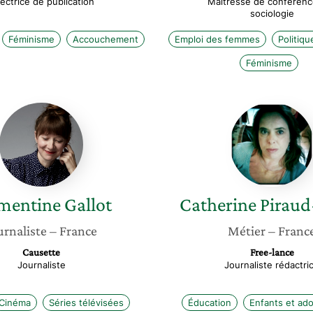
rectrice de publication
Maîtresse de conférenc
sociologie
Féminisme
Accouchement
Emploi des femmes
Politiqu
Féminisme
Clémentine
Catheri
Gallot
Piraud-
Rouet
mentine
Gallot
Catherine
Piraud
urnaliste
– France
Métier
– Franc
Causette
Free-lance
Journaliste
Journaliste rédactri
Cinéma
Séries télévisées
Éducation
Enfants et ad