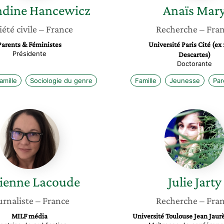
dine
Hancewicz
Anaïs
Mar
iété civile
– France
Recherche
– Fra
Parents & Féministes
Université Paris Cité (ex :
Présidente
Descartes)
Doctorante
amille
Sociologie du genre
Famille
Jeunesse
Par
Fabienne
Julie
Lacoude
Jarty
ienne
Lacoude
Julie
Jarty
urnaliste
– France
Recherche
– Fra
MILF média
Université Toulouse Jean Jau