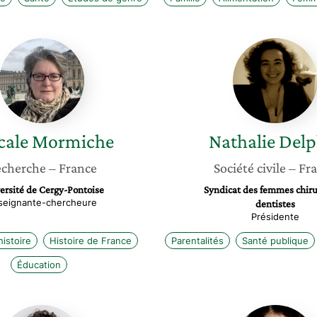
Pascale
Nathali
Mormiche
Delphin
cale
Mormiche
Nathalie
Delp
cherche
– France
Société civile
– Fr
ersité de Cergy-Pontoise
Syndicat des femmes chiru
seignante-chercheure
dentistes
Présidente
istoire
Histoire de France
Parentalités
Santé publique
Éducation
Manuela
Corinne