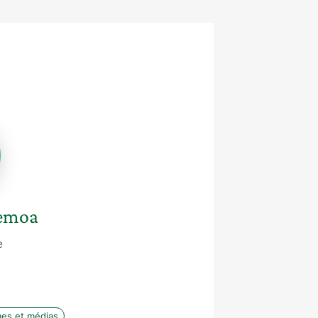
moa
emoa
e
es et médias