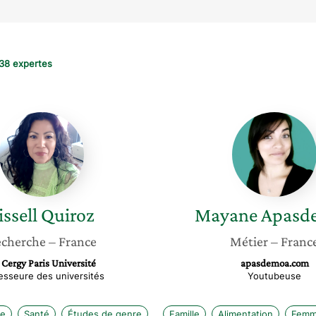
38 expertes
Lissell
Mayane
Quiroz
Apasde
issell
Quiroz
Mayane
Apasd
cherche
– France
Métier
– Franc
 Cergy Paris Université
apasdemoa.com
esseure des universités
Youtubeuse
ne
Santé
Études de genre
Famille
Alimentation
Femm