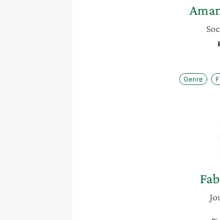
Aman
Soc
Genre
F
Fab
Jo