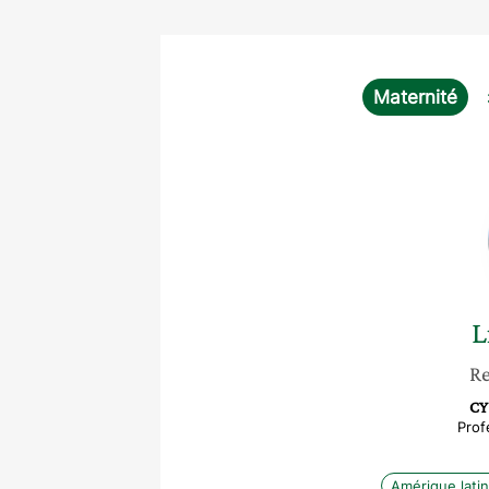
Maternité
L
Re
CY
Prof
Amérique lati