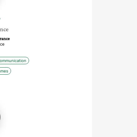
o
ance
rance
nce
communication
mmes