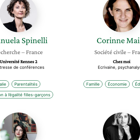
Spinelli
Maier
nuela
Spinelli
Corinne
Mai
cherche
– France
Société civile
– Fr
Université Rennes 2
Chez moi
tresse de conférences
Ecrivaine, psychanaly
talie
Parentalités
Famille
Économie
Éd
n à l’égalité filles-garçons
Margaux
Karine
Terrou
Pho