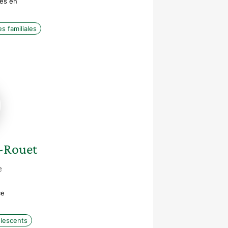
es en
es familiales
ne
-Rouet
e
ce
olescents