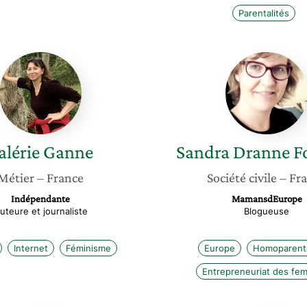
Parentalités
Valérie
Sandra
Ganne
Dranne
Foussie
alérie
Ganne
Sandra
Dranne F
Métier
– France
Société civile
– Fr
Indépendante
MamansdEurope
uteure et journaliste
Blogueuse
Internet
Féminisme
Europe
Homoparenta
Entrepreneuriat des fe