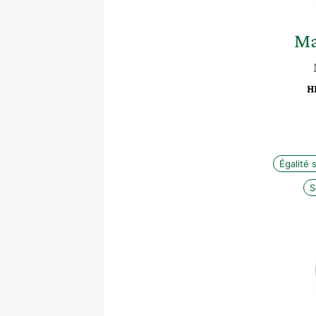
Ma
HE
Égalité 
S