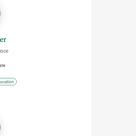
er
ance
ste
ucation