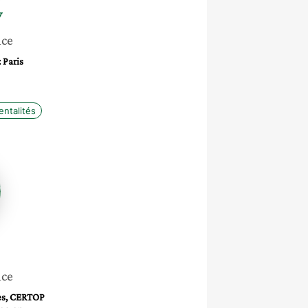
y
nce
 Paris
entalités
nce
rès, CERTOP