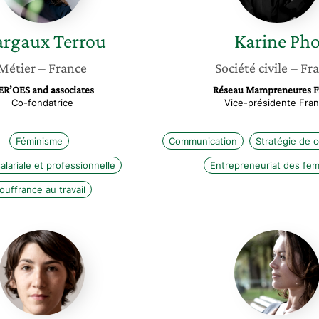
rgaux
Terrou
Karine
Ph
Métier
– France
Société civile
– Fr
R’OES and associates
Réseau Mampreneures F
Co-fondatrice
Vice-présidente Fra
Féminisme
Communication
Stratégie de 
salariale et professionnelle
Entrepreneuriat des fe
ouffrance au travail
Amandine
Anaïs
Hancewicz
Mary