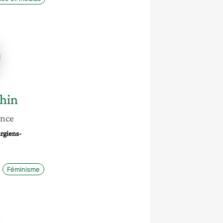
e
hin
ance
rgiens-
Féminisme