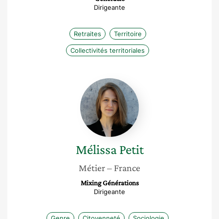
Dirigeante
Retraites
Territoire
Collectivités territoriales
Mélissa
Petit
Mélissa
Petit
Métier
– France
Mixing Générations
Dirigeante
Genre
Citoyenneté
Sociologie