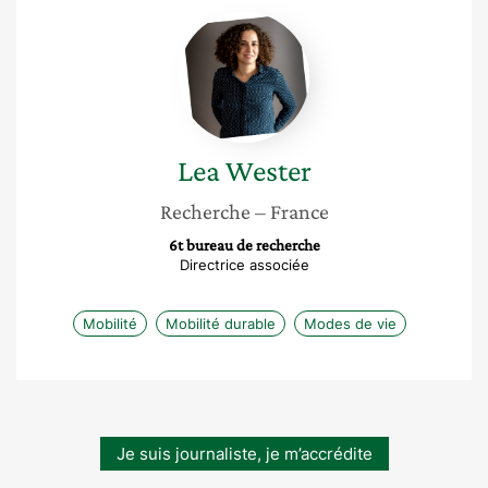
Lea
Wester
Lea
Wester
Recherche
– France
6t bureau de recherche
Directrice associée
Mobilité
Mobilité durable
Modes de vie
Je suis journaliste, je m’accrédite