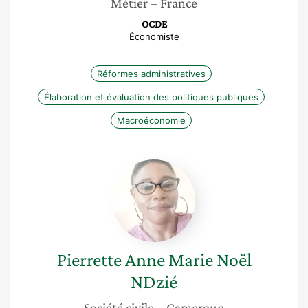
Métier
– France
OCDE
Économiste
Réformes administratives
Élaboration et évaluation des politiques publiques
Macroéconomie
Pierrette
Anne
Marie
Noël
NDzié
Pierrette Anne Marie Noël
NDzié
Société civile
– Cameroun