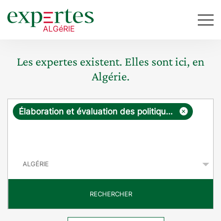
Les expertes existent. Elles sont ici, en
Algérie.
R
×
Élaboration et évaluation des politiques publiques
e
q
P
u
a
y
ê
s
t
RECHERCHER
e