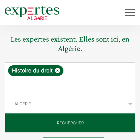
Les expertes existent. Elles sont ici, en
Algérie.
R
×
Histoire du droit
e
q
P
u
a
y
ê
s
t
RECHERCHER
e