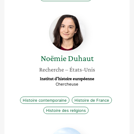
Noëmie
Duhaut
Noëmie
Duhaut
Recherche
– États-Unis
Institut d’histoire européenne
Chercheuse
Histoire contemporaine
Histoire de France
Histoire des religions
Aurélie