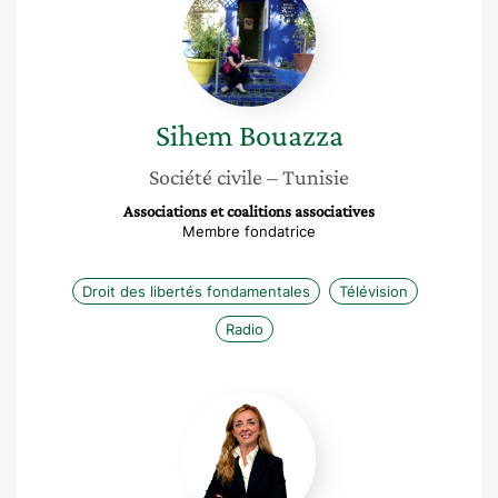
Bouazza
Sihem
Bouazza
Société civile
– Tunisie
Associations et coalitions associatives
Membre fondatrice
Droit des libertés fondamentales
Télévision
Radio
Anne
Marie
de
Couvreur