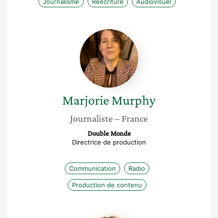
Journalisme
Réécriture
Audiovisuel
Marjorie
Murphy
Marjorie
Murphy
Journaliste
– France
Double Monde
Directrice de production
Communication
Radio
Production de contenu
Anastasia