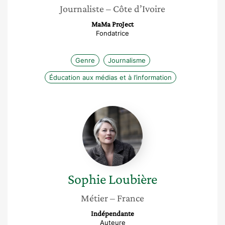
Journaliste
– Côte d’Ivoire
MaMa ProJect
Fondatrice
Genre
Journalisme
Éducation aux médias et à l’information
Sophie
Loubière
Sophie
Loubière
Métier
– France
Indépendante
Auteure