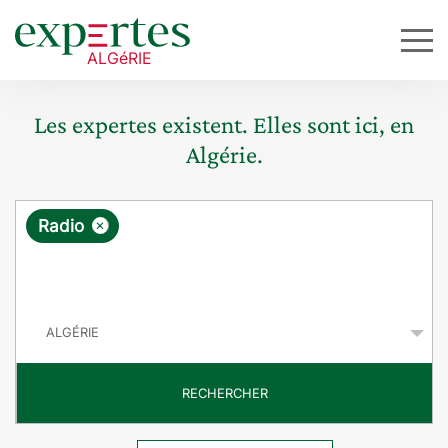
Les expertes existent. Elles sont ici, en
Algérie.
R
×
Radio
e
q
P
u
a
y
ê
s
t
RECHERCHER
e