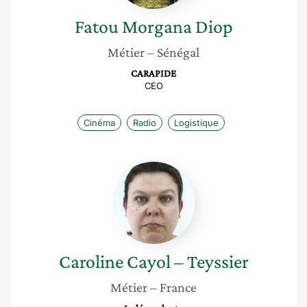
Fatou Morgana
Diop
Métier
– Sénégal
CARAPIDE
CEO
Cinéma
Radio
Logistique
Caroline
Cayol
–
Teyssier
Caroline
Cayol – Teyssier
Métier
– France