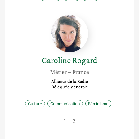
Caroline
Rogard
Caroline
Rogard
Métier
– France
Alliance de la Radio
Déléguée générale
Culture
Communication
Féminisme
1
2