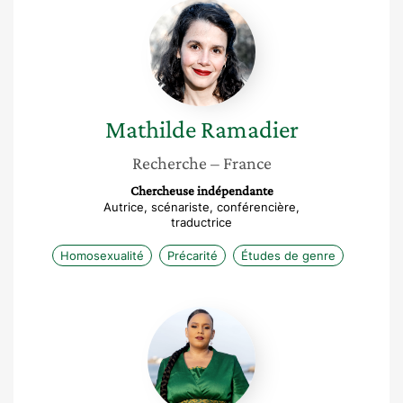
Mathilde
Ramadier
Mathilde
Ramadier
Recherche
– France
Chercheuse indépendante
Autrice, scénariste, conférencière,
traductrice
Homosexualité
Précarité
Études de genre
Fatou
Morgana
Diop