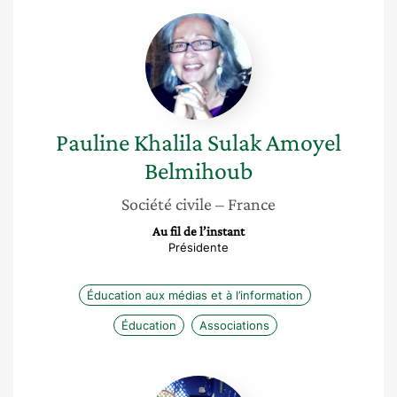
Pauline
Khalila
Sulak
Amoyel
Belmihoub
Pauline Khalila
Sulak Amoyel
Belmihoub
Société civile
– France
Au fil de l’instant
Présidente
Éducation aux médias et à l’information
Éducation
Associations
Sihem