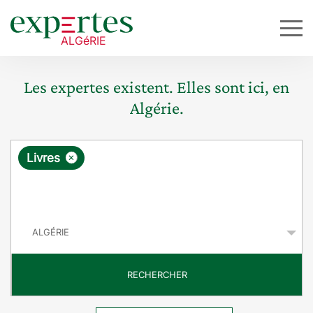
Les expertes existent. Elles sont ici, en
Algérie.
R
×
Livres
e
q
P
u
a
y
ê
s
t
RECHERCHER
e