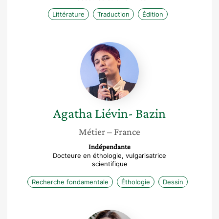
Littérature
Traduction
Édition
Agatha
Liévin-
Bazin
Agatha
Liévin- Bazin
Métier
– France
Indépendante
Docteure en éthologie, vulgarisatrice
scientifique
Recherche fondamentale
Éthologie
Dessin
Vanessa