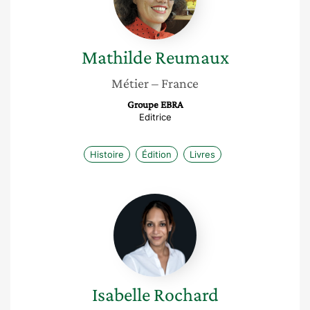
Mathilde
Reumaux
Métier
– France
Groupe EBRA
Editrice
Histoire
Édition
Livres
Isabelle
Rochard
Isabelle
Rochard