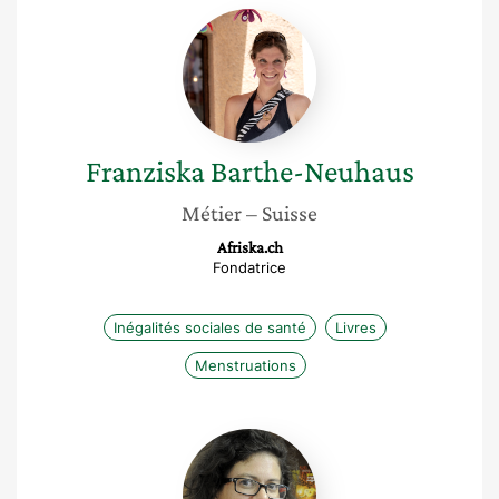
Franziska
Barthe-
Neuhaus
Franziska
Barthe-Neuhaus
Métier
– Suisse
Afriska.ch
Fondatrice
Inégalités sociales de santé
Livres
Menstruations
Mathilde
Reumaux