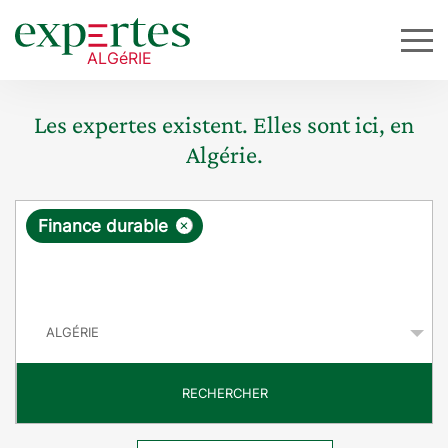
Les expertes existent. Elles sont ici, en
Algérie.
R
×
Finance durable
e
q
P
u
a
y
ê
s
t
RECHERCHER
e