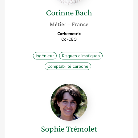
Corinne
Bach
Métier
– France
Carbometrix
Co-CEO
Ingénieur
Risques climatiques
Comptabilité carbone
Sophie
Trémolet
Sophie
Trémolet