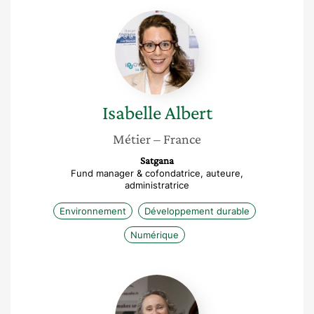
Isabelle
Albert
Isabelle
Albert
Métier
– France
Satgana
Fund manager & cofondatrice, auteure,
administratrice
Environnement
Développement durable
Numérique
Anne
Frisch