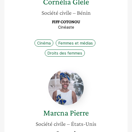
Cornélia
Glele
Société civile
– Bénin
FIFF COTONOU
Cinéaste
Cinéma
Femmes et médias
Droits des femmes
Marcna
Pierre
Marcna
Pierre
Société civile
– États-Unis