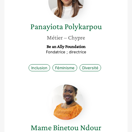
Panayiota
Polykarpou
Métier
– Chypre
Be an Ally Foundation
Fondatrice ; directrice
Inclusion
Féminisme
Diversité
Mame
Binetou
Ndour
Mame Binetou
Ndour