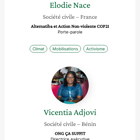
Elodie
Nace
Société civile
– France
Alternatiba et Action Non-violente COP21
Porte-parole
Climat
Mobilisations
Activisme
Vicentia
Adjovi
Vicentia
Adjovi
Société civile
– Bénin
ONG ÇA SUFFIT
Directrice exécutive