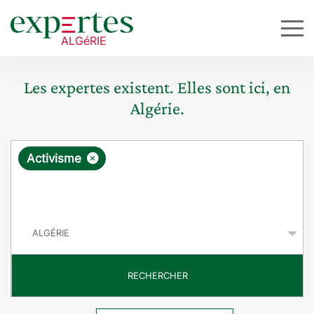
Les expertes existent. Elles sont ici, en
Algérie.
R
×
Activisme
e
q
P
u
a
y
ê
s
t
RECHERCHER
e