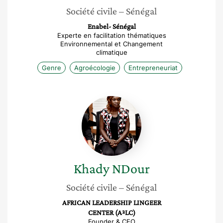
Société civile
– Sénégal
Enabel- Sénégal
Experte en facilitation thématiques
Environnemental et Changement
climatique
Genre
Agroécologie
Entrepreneuriat
Khady
NDour
Khady
NDour
Société civile
– Sénégal
AFRICAN LEADERSHIP LINGEER
CENTER (A²LC)
Founder & CEO