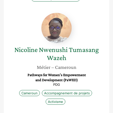
Nicoline
Nwenushi
Tumasang
Wazeh
Nicoline Nwenushi
Tumasang
Wazeh
Métier
– Cameroun
Pathways for Women’s Empowerment
and Development (PaWED)
PDG
Cameroun
Accompagnement de projets
Activisme