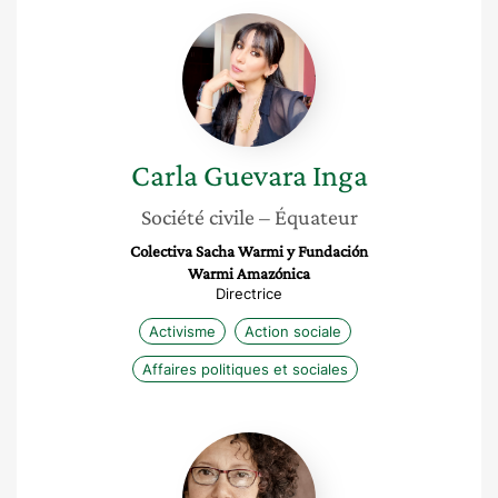
Carla
Guevara
Inga
Carla
Guevara Inga
Société civile
– Équateur
Colectiva Sacha Warmi y Fundación
Warmi Amazónica
Directrice
Activisme
Action sociale
Affaires politiques et sociales
Deyanira
López