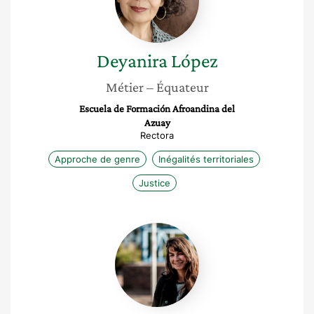
Deyanira
López
Métier
– Équateur
Escuela de Formación Afroandina del
Azuay
Rectora
Approche de genre
Inégalités territoriales
Justice
Elodie
Nace