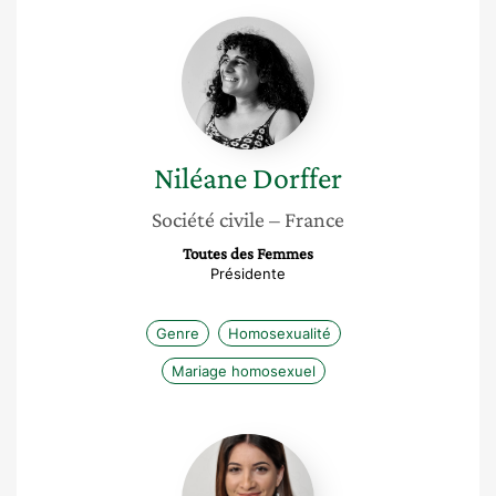
Niléane
Dorffer
Niléane
Dorffer
Société civile
– France
Toutes des Femmes
Présidente
Genre
Homosexualité
Mariage homosexuel
Panayiota
Polykarpou