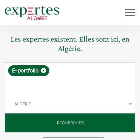
Les expertes existent. Elles sont ici, en
Algérie.
R
×
E-portfolio
e
q
P
u
a
y
ê
s
t
RECHERCHER
e