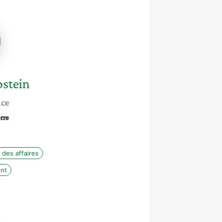
stein
nce
rre
 des affaires
ent