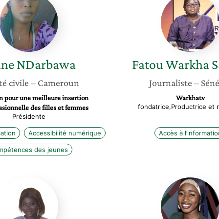
NDarbawa
Warkha
Sambe
ane
NDarbawa
Fatou Warkha
S
té civile
– Cameroun
Journaliste
– Séné
n pour une meilleure insertion
Warkhatv
fondatrice,Productrice et m
ssionnelle des filles et femmes
Présidente
mation
Accessibilité numérique
Accès à l’informatio
mpétences des jeunes
Mariam
Fatou
Cissé
Bintou
Camara