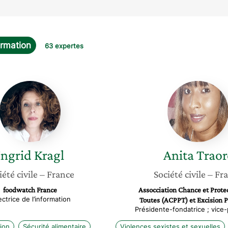
ormation
63 expertes
Ingrid
Anita
Kragl
Traoré
Ingrid
Kragl
Anita
Traor
iété civile
– France
Société civile
– Fr
foodwatch France
Assocciation Chance et Prote
ectrice de l’information
Toutes (ACPPT) et Excision 
Présidente-fondatrice ; vice
ion
Sécurité alimentaire
Violences sexistes et sexuelles