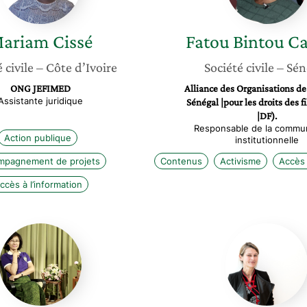
ariam
Cissé
Fatou Bintou
C
 civile
– Côte d’Ivoire
Société civile
– Sén
ONG JEFIMED
Alliance des Organisations de
Assistante juridique
Sénégal |pour les droits des f
|DF).
Responsable de la commun
Action publique
institutionnelle
mpagnement de projets
Contenus
Activisme
Accès 
ccès à l’information
Sotheavy
Sylvie
Srey
Le
Clech