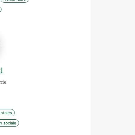
d
rie
entales
n sociale