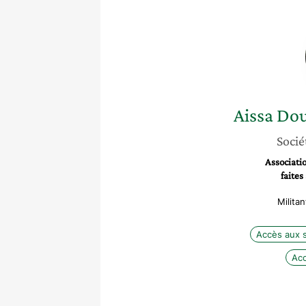
Aissa
Dou
Socié
Associatio
faite
Milita
Accès aux 
Acc