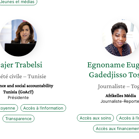
Jeunes et médias
Hajer
Egnona
Trabelsi
Eugenie
Gadedji
Tossou
ajer
Trabelsi
Egnoname Eug
Gadedjisso To
été civile
– Tunisie
Journaliste
– To
ce and social accountability
Tunisia (GoAcT)
Afrikelles Média
Présidente
Journaliste-Reporte
itoyenne
Accès à l’information
Accès aux soins
Accès à l’
Transparence
Accès aux financemen