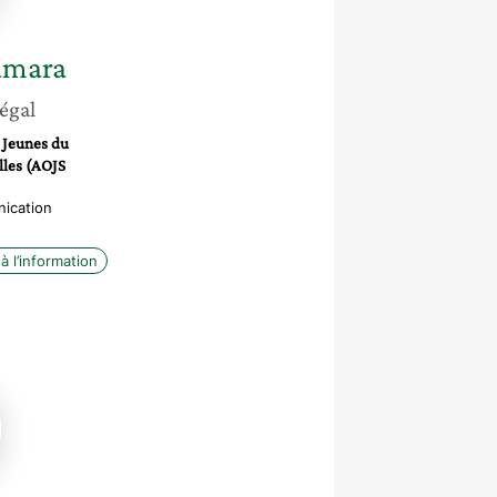
amara
égal
 Jeunes du
illes (AOJS
ication
à l’information