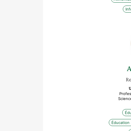
Inf
A
Re
U
Profes
Science
Édu
Éducation 