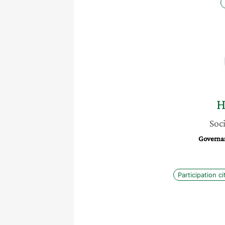
H
Soci
Governan
Participation c