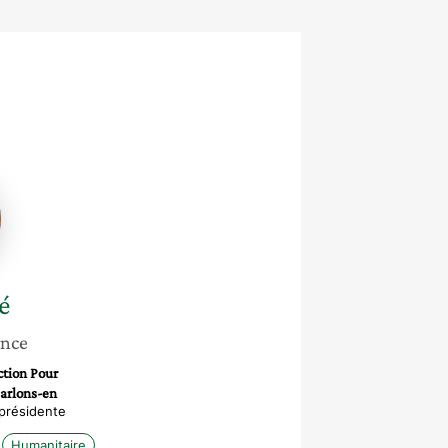
é
ance
ction Pour
Parlons-en
-présidente
Humanitaire