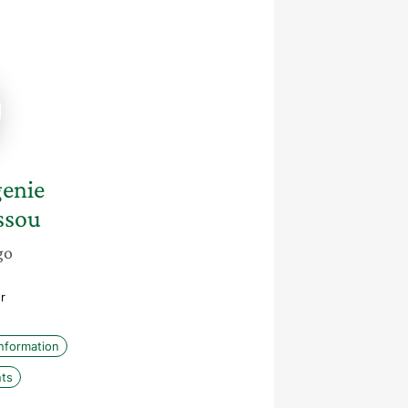
me
sso
enie
ssou
go
r
information
ts