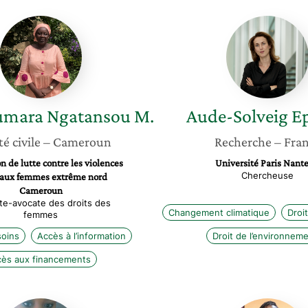
Aissa
Aude-
Doumara
Solveig
Ngatansou
Epstein
M.
mara Ngatansou M.
Aude-Solveig
Ep
té civile
– Cameroun
Recherche
– Fra
n de lutte contre les violences
Université Paris Nante
Chercheuse
s aux femmes extrême nord
Cameroun
nte-avocate des droits des
Changement climatique
Droit
femmes
soins
Accès à l’information
Droit de l’environnem
ès aux financements
Diane
Fatou