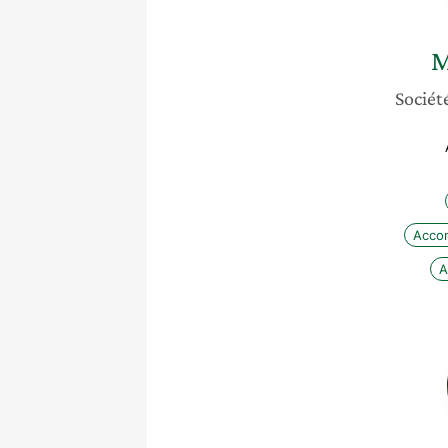
M
Société
Acco
A