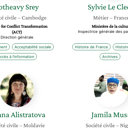
otheavy
Srey
Sylvie
Le Cle
é civile
– Cambodge
Métier
– Franc
 for Conflict Transformation
Ministère de la cultu
Inspectrice générale des pa
(ACT)
Direction générale
ment
Acceptabilité sociale
Histoire de France
Histoire
ccès à l’information
Archives
Oxana
Jamila
Alistratova
Musa
ana
Alistratova
Jamila
Mus
té civile
– Moldavie
Société civile
– Nig