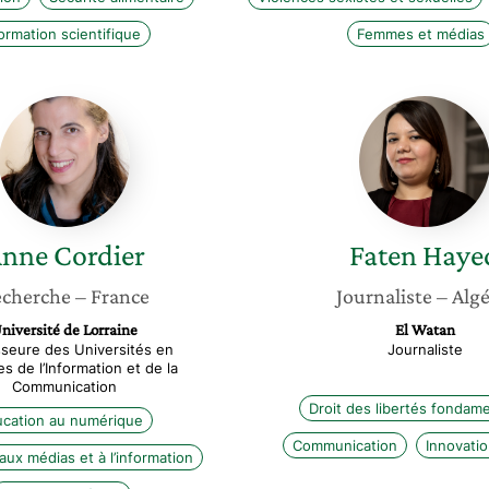
ormation scientifique
Femmes et médias
Anne
Faten
Cordier
Hayed
nne
Cordier
Faten
Haye
cherche
– France
Journaliste
– Algé
niversité de Lorraine
El Watan
seure des Universités en
Journaliste
s de l’Information et de la
Communication
Droit des libertés fondam
cation au numérique
Communication
Innovatio
aux médias et à l’information