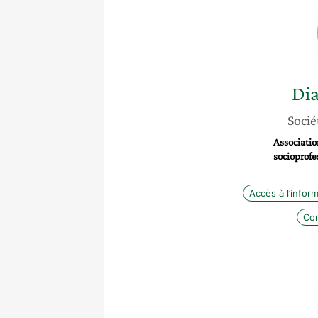
Di
Socié
Associatio
socioprofe
Accès à l’infor
Co