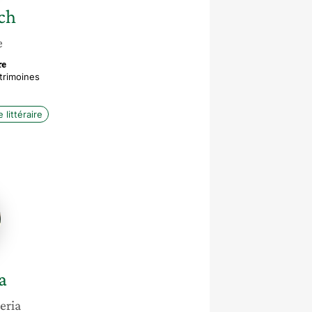
ch
e
re
trimoines
 littéraire
a
eria