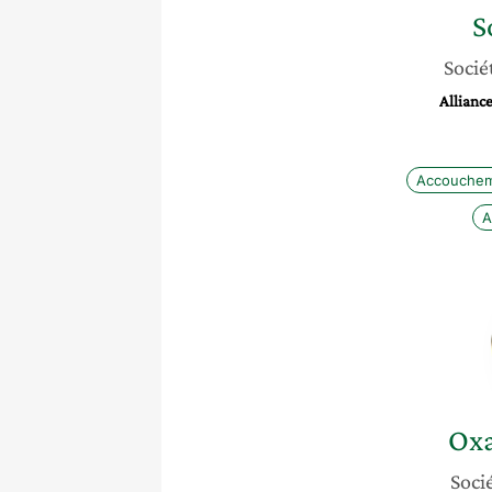
S
Sociét
Alliance
Accouche
A
Ox
Socié