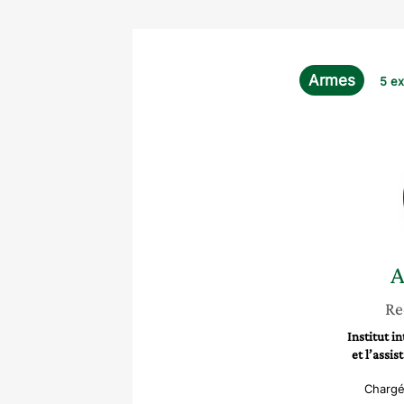
Armes
5 e
A
Re
Institut i
et l’assis
Chargé