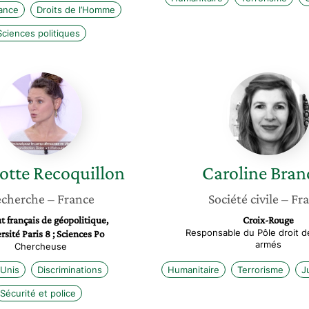
ance
Droits de l’Homme
Sciences politiques
Charlotte
Carolin
Recoquillon
Branda
otte
Recoquillon
Caroline
Bran
cherche
– France
Société civile
– Fr
ut français de géopolitique,
Croix-Rouge
Responsable du Pôle droit de
rsité Paris 8 ; Sciences Po
armés
Chercheuse
-Unis
Discriminations
Humanitaire
Terrorisme
J
Sécurité et police