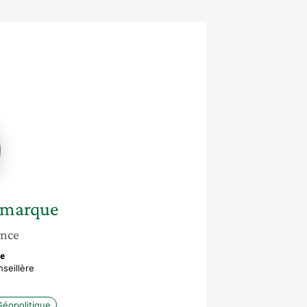
-
ue
amarque
ance
se
seillère
Géopolitique