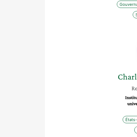
Gouvern
Charl
Re
Instit
unive
États