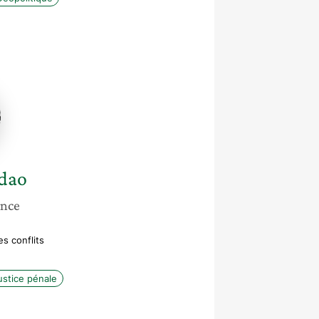
e
o
dao
ance
s conflits
ustice pénale