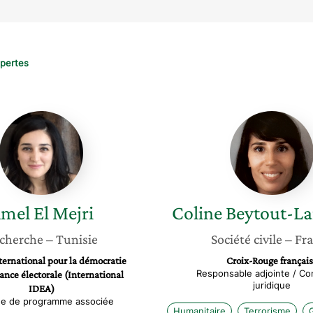
xpertes
Amel
Coline
El
Beytout
Mejri
Lamarq
mel
El Mejri
Coline
Beytout-L
cherche
– Tunisie
Société civile
– Fr
nternational pour la démocratie
Croix-Rouge françai
Responsable adjointe / Con
tance électorale (International
juridique
IDEA)
e de programme associée
Humanitaire
Terrorisme