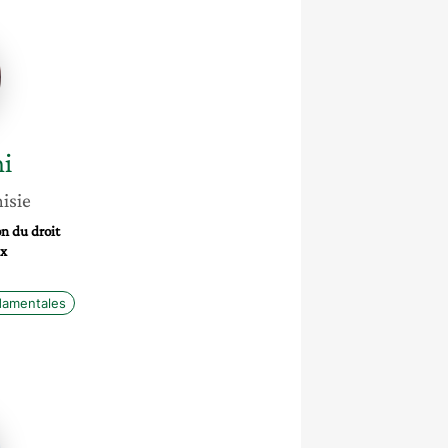
i
isie
on du droit
ax
ndamentales