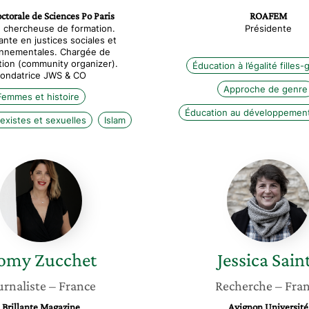
ctorale de Sciences Po Paris
ROAFEM
, chercheuse de formation.
Présidente
nte en justices sociales et
onnementales. Chargée de
tion (community organizer).
Éducation à l’égalité filles
ondatrice JWS & CO
Approche de genre
Femmes et histoire
Éducation au développement
existes et sexuelles
Islam
Romy
Jessica
Zucchet
Sainty
omy
Zucchet
Jessica
Sain
urnaliste
– France
Recherche
– Fra
Brillante Magazine
Avignon Université