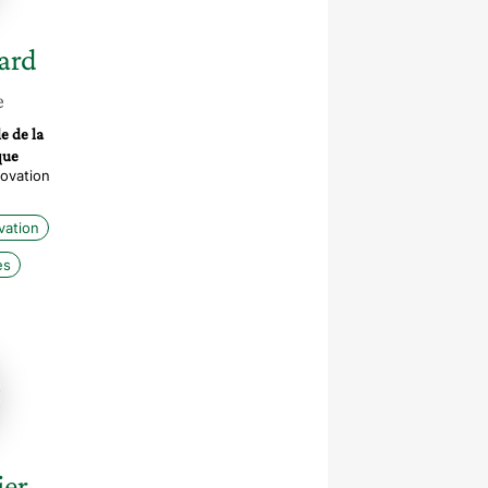
lard
e
e de la
que
novation
vation
es
ier