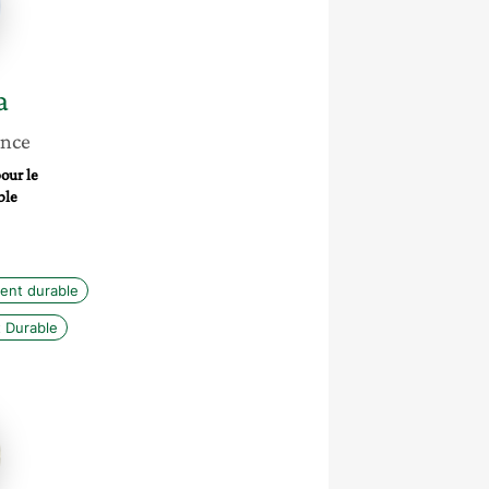
a
ance
our le
ble
ent durable
 Durable
ne