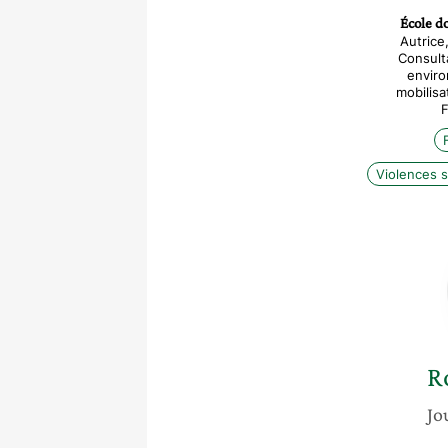
École do
Autrice
Consulta
envir
mobilisa
F
Violences s
R
Jo