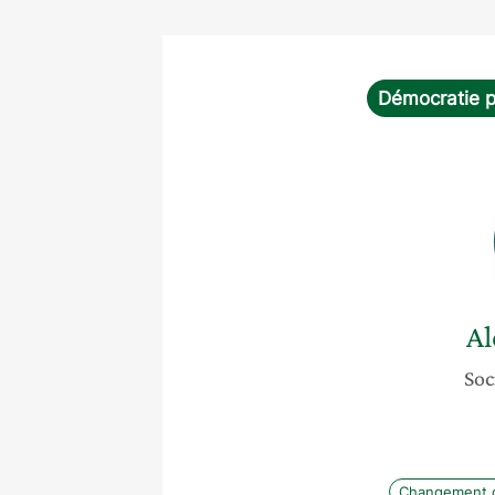
Démocratie p
Al
Soc
Changement c