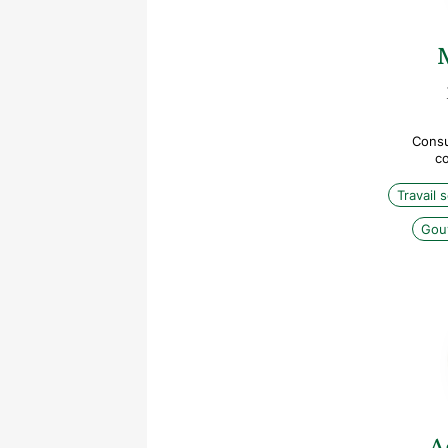
Consu
co
Travail s
Gouv
A