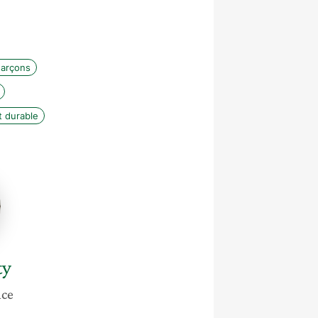
-garçons
 durable
ty
nce