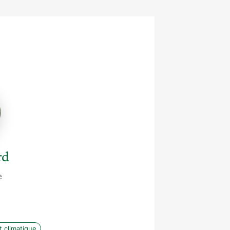
rd
e
e
 climatique