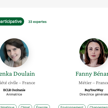
articipative
33 expertes
Alenka
Fanny
Doulain
Bénard
enka
Doulain
Fanny
Béna
iété civile
– France
Métier
– Franc
ECLR Occitanie
BuyYourWay
Animatrice
Directrice général
limatique
Climat
Énergie
Environnement
Changement