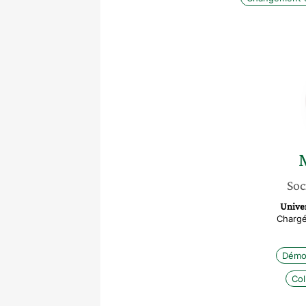
Soc
Univer
Chargé
Démoc
Col