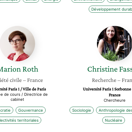
Développement durab
Marion
Christin
Roth
Fassert
Marion
Roth
Christine
Fas
iété civile
– France
Recherche
– Fra
sité Paris 1 / Ville de Paris
Université Paris 1 Sorbonne 
e de cours / Directrice de
France
cabinet
Chercheure
ratie
Gouvernance
Sociologie
Anthropologie de
lectivités territoriales
Nucléaire