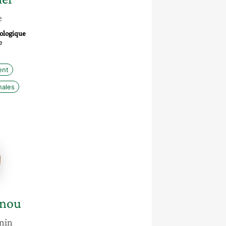
e
cologique
e
ent
nales
nou
enou
nin