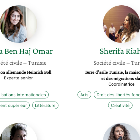
Wafa
Sherifa
Ben
Riahi
Haj
Omar
a
Ben Haj Omar
Sherifa
Riah
été civile
– Tunisie
Société civile
– Tun
on allemande Heinrich Boll
Terre d’asile Tunisie, la mais
Experte senior
et des migrations sf
Coordinatrice
isations internationales
Arts
Droit des libertés fo
ent supérieur
Littérature
Créativité
Marie
Vaia
Yared
Tuuhia