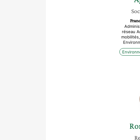
Soc
Fran
Administ
réseau A
mobilités
Environn
Environ
Ro
Re