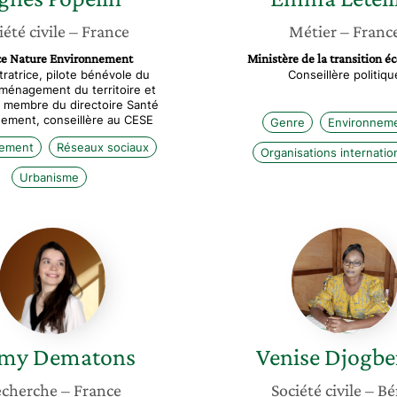
iété civile
– France
Métier
– Franc
ce Nature Environnement
Ministère de la transition é
ratrice, pilote bénévole du
Conseillère politiqu
ménagement du territoire et
, membre du directoire Santé
ement, conseillère au CESE
Genre
Environnem
nement
Réseaux sociaux
Organisations internatio
Urbanisme
Romy
Venise
Dematons
Djogbe
my
Dematons
Venise
Djogb
cherche
– France
Société civile
– Bé