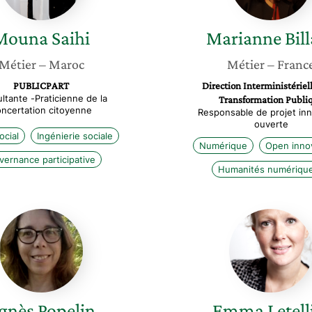
Mouna
Saihi
Marianne
Bil
Métier
– Maroc
Métier
– Franc
PUBLICPART
Direction Interministériell
ltante -Praticienne de la
Transformation Publi
ncertation citoyenne
Responsable de projet in
ouverte
ocial
Ingénierie sociale
Numérique
Open inno
ernance participative
Humanités numériqu
Agnès
Emma
Popelin
Letellier
gnès
Popelin
Emma
Letell