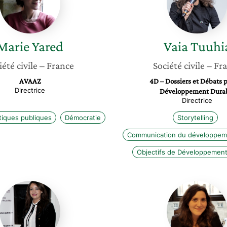
Marie
Yared
Vaia
Tuuhi
iété civile
– France
Société civile
– Fr
AVAAZ
4D – Dossiers et Débats p
Directrice
Développement Dura
Directrice
itiques publiques
Démocratie
Storytelling
Communication du développem
Objectifs de Développement
Mouna
Marian
Saihi
Billard