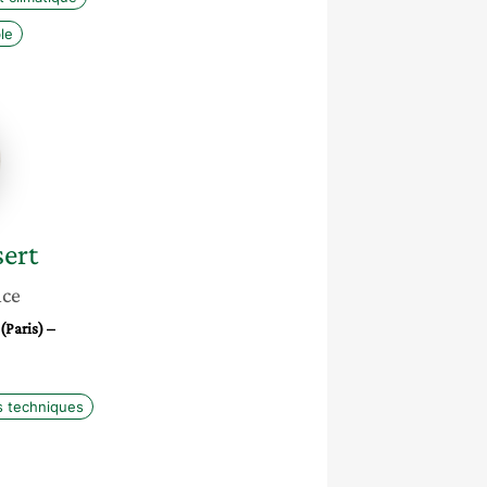
le
e
sert
nce
(Paris) –
s techniques