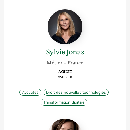
Sylvie
Jonas
Sylvie
Jonas
Métier
– France
AGIL’IT
Avocate
Avocates
Droit des nouvelles technologies
Transformation digitale
Marie-
laure