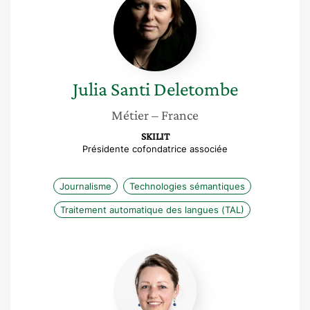
Santi
Deletombe
Julia
Santi Deletombe
Métier
– France
SKILIT
Présidente cofondatrice associée
Journalisme
Technologies sémantiques
Traitement automatique des langues (TAL)
Marie-
eve
Laporte