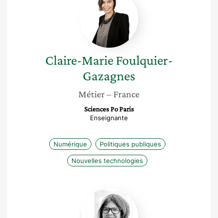
Marie
Foulquier-
Gazagnes
Claire-Marie
Foulquier-
Gazagnes
Métier
– France
Sciences Po Paris
Enseignante
Numérique
Politiques publiques
Nouvelles technologies
Aurore
Dandoy