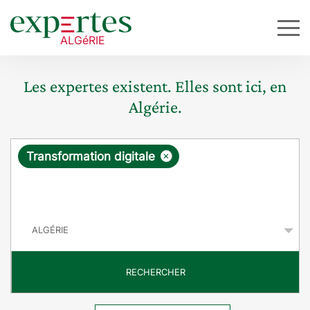
Les expertes existent. Elles sont ici, en
Algérie.
R
×
Transformation digitale
e
q
P
u
a
y
ê
s
t
RECHERCHER
e