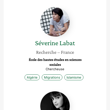
Séverine
Labat
Séverine
Labat
Recherche
– France
École des hautes études en sciences
sociales
Chercheuse
Algérie
Migrations
Islamisme
Amélie
M.
Chelly