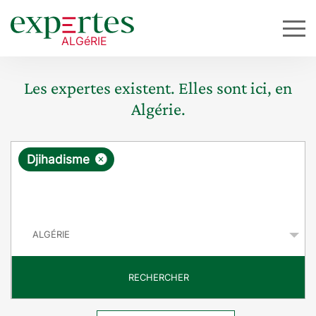
Les expertes existent. Elles sont ici, en
Algérie.
R
×
Djihadisme
e
q
P
u
a
y
ê
s
t
RECHERCHER
e