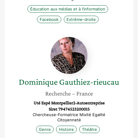
Éducation aux médias et à l’information
Facebook
Extrême-droite
Dominique
Gauthiez-
rieucau
Dominique
Gauthiez-rieucau
Recherche
– France
Uté Espé Montpellier2-Autoentreprise
Siret 79474523200015
Chercheuse-Formatrice Mixité Egalité
Citoyenneté
Genre
Histoire
Théâtre