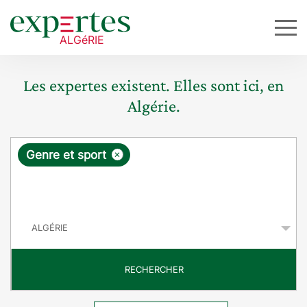
Les expertes existent. Elles sont ici, en
Algérie.
R
×
Genre et sport
e
q
P
u
a
y
ê
s
t
RECHERCHER
e