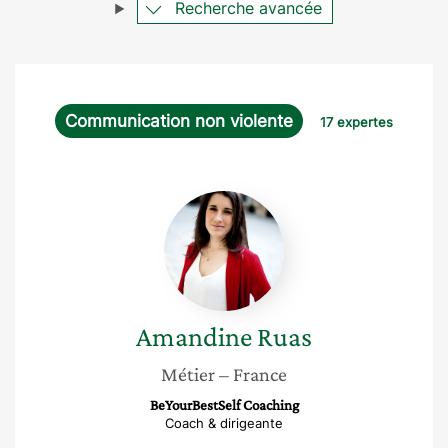
Recherche avancée
Communication non violente
17 expertes
Amandine
Ruas
Amandine
Ruas
Métier
– France
BeYourBestSelf Coaching
Coach & dirigeante