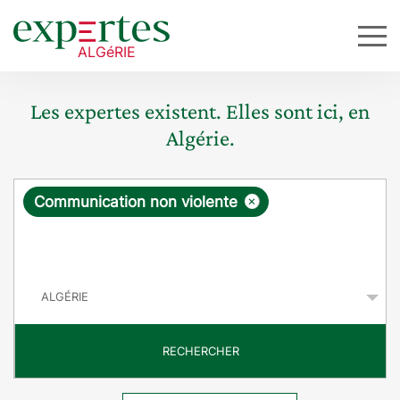
Les expertes existent. Elles sont ici, en
Algérie.
R
×
Communication non violente
e
q
P
u
a
y
ê
s
t
RECHERCHER
e