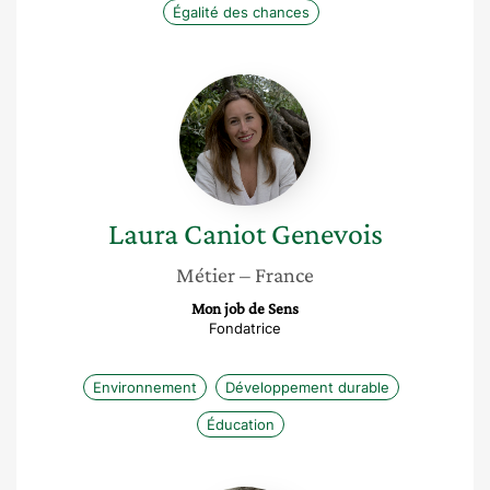
Égalité des chances
Laura
Caniot
Genevois
Laura
Caniot Genevois
Métier
– France
Mon job de Sens
Fondatrice
Environnement
Développement durable
Éducation