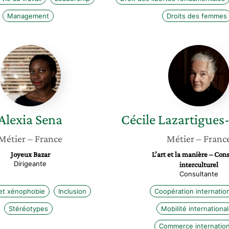
Management
Droits des femmes
Alexia
Cécile
Sena
Lazarti
Chartie
Alexia
Sena
Cécile
Lazartigues
Métier
– France
Métier
– Franc
Joyeux Bazar
L’art et la manière – Cons
Dirigeante
interculturel
Consultante
et xénophobie
Inclusion
Coopération internatio
Stéréotypes
Mobilité internationa
Commerce internation