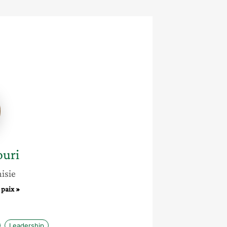
ri
uri
isie
 paix »
Leadership