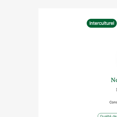
Interculturel
N
Cons
Qualité de 