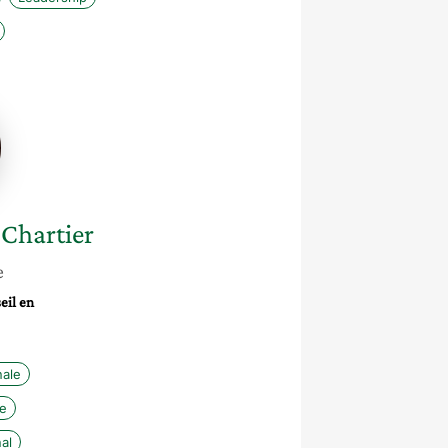
gues-
r
-Chartier
e
eil en
nale
le
al