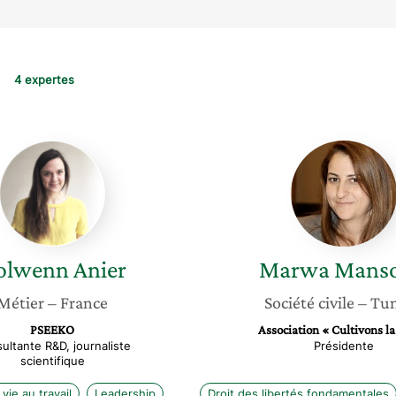
4 expertes
Nolwenn
Marwa
Anier
Mansou
olwenn
Anier
Marwa
Manso
Métier
– France
Société civile
– Tun
PSEEKO
Association « Cultivons la
ultante R&D, journaliste
Présidente
scientifique
vie au travail
Leadership
Droit des libertés fondamentales