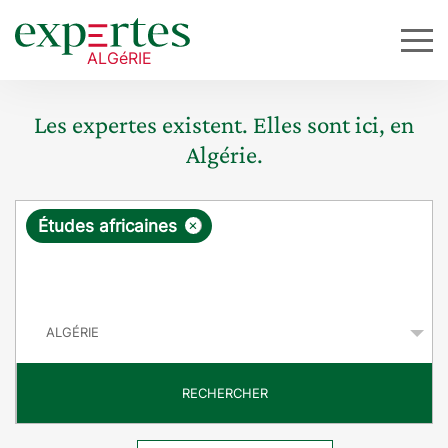
Les expertes existent. Elles sont ici, en
Algérie.
R
×
Études africaines
e
q
P
u
a
y
ê
s
t
RECHERCHER
e