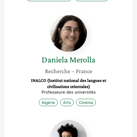
Daniela
Merolla
Daniela
Merolla
Recherche
– France
INALCO (Institut national des langues et
civilisations orientales)
Professeure des universités
Algérie
Arts
Cinéma
Lamyaâ
Achary