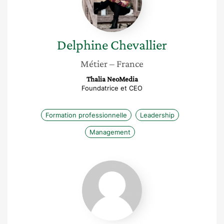
Delphine
Chevallier
Métier
– France
Thalia NeoMedia
Foundatrice et CEO
Formation professionnelle
Leadership
Management
Hélène
Lebon