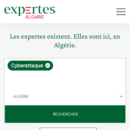
Les expertes existent. Elles sont ici, en
Algérie.
R
×
Cyberattaque
e
q
P
u
a
y
ê
s
t
RECHERCHER
e