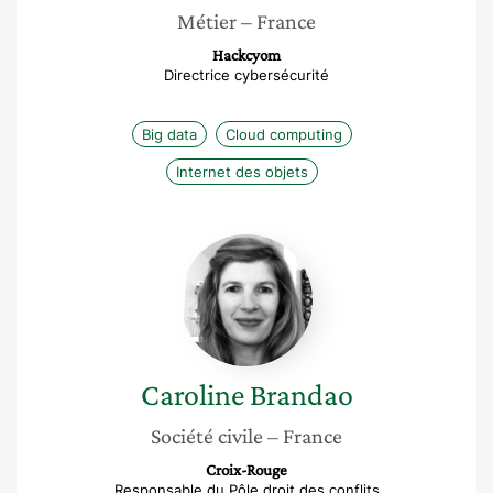
Métier
– France
Hackcyom
Directrice cybersécurité
Big data
Cloud computing
Internet des objets
Caroline
Brandao
Caroline
Brandao
Société civile
– France
Croix-Rouge
Responsable du Pôle droit des conflits