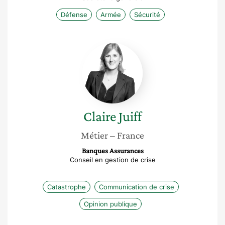
Défense
Armée
Sécurité
Claire
Juiff
Claire
Juiff
Métier
– France
Banques Assurances
Conseil en gestion de crise
Catastrophe
Communication de crise
Opinion publique